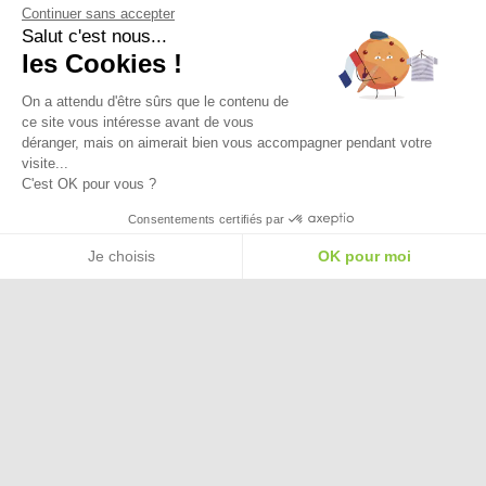
Continuer sans accepter
Salut c'est nous...
Ma Livraison
les Cookies !
On a attendu d'être sûrs que le contenu de
ce site vous intéresse avant de vous
déranger, mais on aimerait bien vous accompagner pendant votre
visite...
C'est OK pour vous ?
Besoin d'aide pour choisir une
Consentements certifiés par
taille ou une pointure ?
Je choisis
OK pour moi
Plateforme de Gestion du Consentement : Personnalisez vos Options
Axeptio consent
Notre plateforme vous permet d'adapter et de gérer vos paramètres de confide