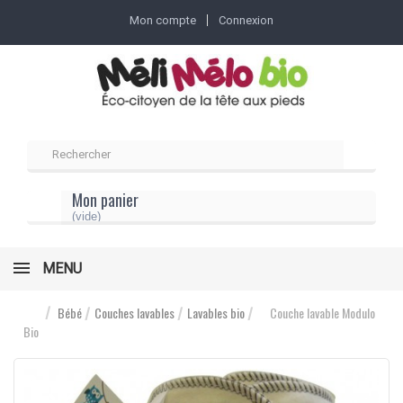
Mon compte
Connexion
Mon panier
(vide)
MENU
Bébé
Couches lavables
Lavables bio
Couche lavable Modulo
Bio