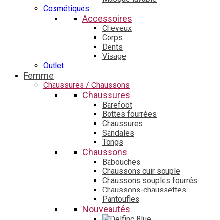
Cosmétiques
Accessoires
Cheveux
Corps
Dents
Visage
Outlet
Femme
Chaussures / Chaussons
Chaussures
Barefoot
Bottes fourrées
Chaussures
Sandales
Tongs
Chaussons
Babouches
Chaussons cuir souple
Chaussons souples fourrés
Chaussons-chaussettes
Pantoufles
Nouveautés