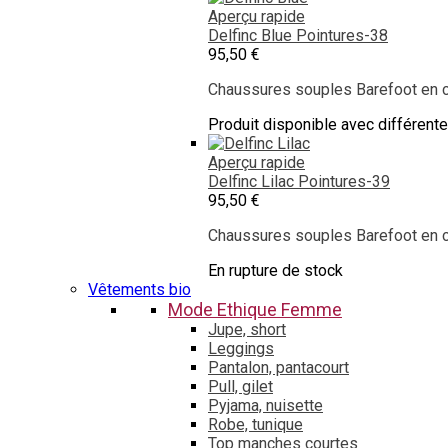
Aperçu rapide
Delfinc Blue
Pointures-38
95,50 €
Chaussures souples Barefoot en cu
Produit disponible avec différent
Aperçu rapide
Delfinc Lilac
Pointures-39
95,50 €
Chaussures souples Barefoot en cu
En rupture de stock
Vêtements bio
Mode Ethique Femme
Jupe, short
Leggings
Pantalon, pantacourt
Pull, gilet
Pyjama, nuisette
Robe, tunique
Top manches courtes