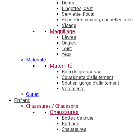
Dents
Lingettes, gant
Serviette, Fouta
Serviettes intimes, coupelles men
Visage
Maquillage
Lèvres
Ongles
Teint
Yeux
Maternité
Maternité
Bola de grossesse
Coussinets d'allaitement
Soutien-gorge d'allaitement
Vêtements
Outlet
Enfant
Chaussures / Chaussons
Chaussures
Bottes de pluie
Bottines
Chaussures