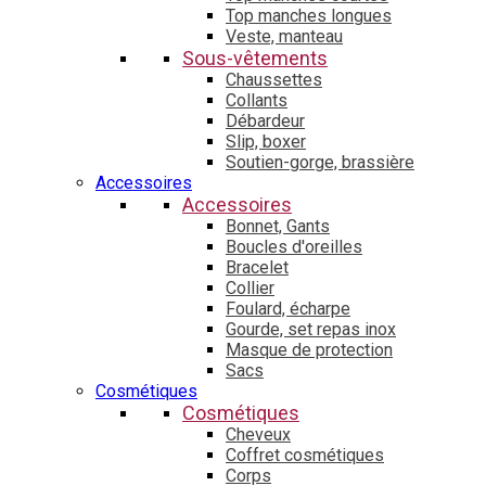
Top manches longues
Veste, manteau
Sous-vêtements
Chaussettes
Collants
Débardeur
Slip, boxer
Soutien-gorge, brassière
Accessoires
Accessoires
Bonnet, Gants
Boucles d'oreilles
Bracelet
Collier
Foulard, écharpe
Gourde, set repas inox
Masque de protection
Sacs
Cosmétiques
Cosmétiques
Cheveux
Coffret cosmétiques
Corps