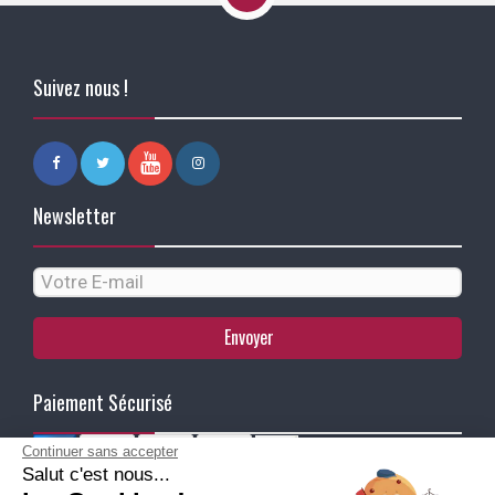
Suivez nous !
Newsletter
Envoyer
Paiement Sécurisé
Continuer sans accepter
Salut c'est nous...
Ma Livraison