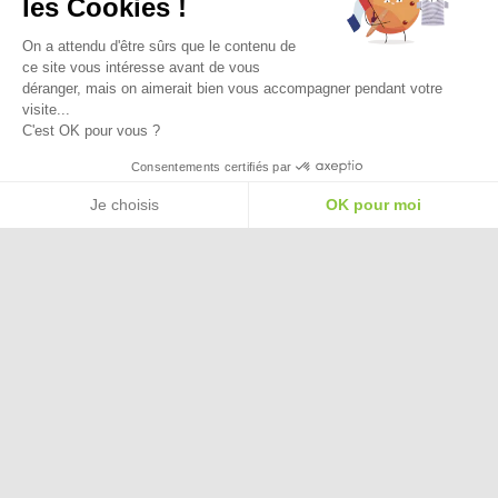
les Cookies !
On a attendu d'être sûrs que le contenu de
ce site vous intéresse avant de vous
déranger, mais on aimerait bien vous accompagner pendant votre
visite...
C'est OK pour vous ?
Besoin d'aide pour choisir une
Consentements certifiés par
taille ou une pointure ?
Je choisis
OK pour moi
Plateforme de Gestion du Consentement : Personnalisez vos Options
Axeptio consent
Notre plateforme vous permet d'adapter et de gérer vos paramètres de confide