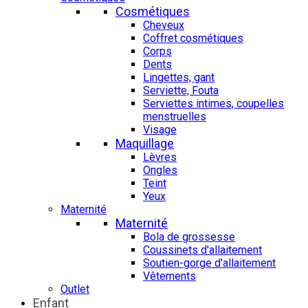
Cosmétiques
Cheveux
Coffret cosmétiques
Corps
Dents
Lingettes, gant
Serviette, Fouta
Serviettes intimes, coupelles
menstruelles
Visage
Maquillage
Lèvres
Ongles
Teint
Yeux
Maternité
Maternité
Bola de grossesse
Coussinets d'allaitement
Soutien-gorge d'allaitement
Vêtements
Outlet
Enfant