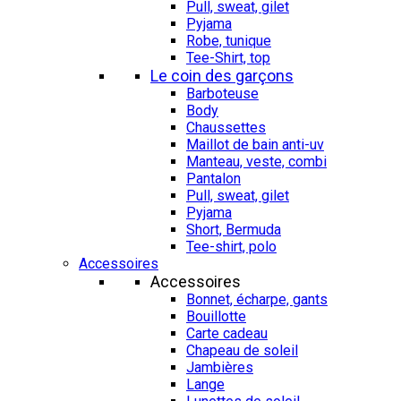
Pull, sweat, gilet
Pyjama
Robe, tunique
Tee-Shirt, top
Le coin des garçons
Barboteuse
Body
Chaussettes
Maillot de bain anti-uv
Manteau, veste, combi
Pantalon
Pull, sweat, gilet
Pyjama
Short, Bermuda
Tee-shirt, polo
Accessoires
Accessoires
Bonnet, écharpe, gants
Bouillotte
Carte cadeau
Chapeau de soleil
Jambières
Lange