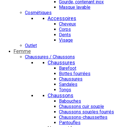
Gourde, contenant inox
Masque lavable
Cosmétiques
Accessoires
Cheveux
Corps
Dents
Visage
Outlet
Femme
Chaussures / Chaussons
Chaussures
Barefoot
Bottes fourrées
Chaussures
Sandales
Tongs
Chaussons
Babouches
Chaussons cuir souple
Chaussons souples fourrés
Chaussons-chaussettes
Pantoufles