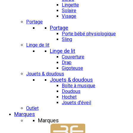
Lingette
Solaire
Visage
Portage
Portage
Porte bébé physiologique
Sling
Linge de lit
Linge de lit
Couverture
Drap
Gigoteuse
Jouets & doudous
Jouets & doudous
Boîte à musique
Doudous
Hochet
Jouets d'éveil
Outlet
Marques
Marques