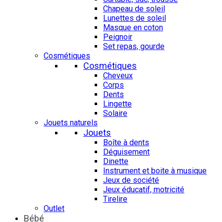
Chapeau de soleil
Lunettes de soleil
Masque en coton
Peignoir
Set repas, gourde
Cosmétiques
Cosmétiques
Cheveux
Corps
Dents
Lingette
Solaire
Jouets naturels
Jouets
Boîte à dents
Déguisement
Dinette
Instrument et boite à musique
Jeux de société
Jeux éducatif, motricité
Tirelire
Outlet
Bébé