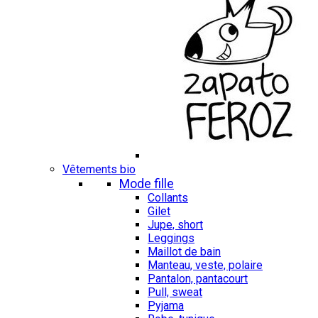
Vêtements bio
Mode fille
Collants
Gilet
Jupe, short
Leggings
Maillot de bain
Manteau, veste, polaire
Pantalon, pantacourt
Pull, sweat
Pyjama