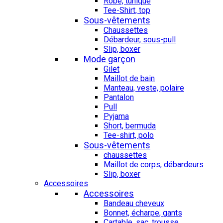
Robe, tunique
Tee-Shirt, top
Sous-vêtements
Chaussettes
Débardeur, sous-pull
Slip, boxer
Mode garçon
Gilet
Maillot de bain
Manteau, veste, polaire
Pantalon
Pull
Pyjama
Short, bermuda
Tee-shirt, polo
Sous-vêtements
chaussettes
Maillot de corps, débardeurs
Slip, boxer
Accessoires
Accessoires
Bandeau cheveux
Bonnet, écharpe, gants
Cartable, sac, trousse