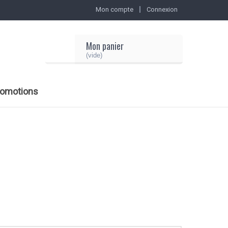
Mon compte
Connexion
Mon panier
(vide)
romotions