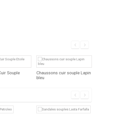
uir Souple
Chaussons cuir souple Lapin
Chausson
bleu
rose