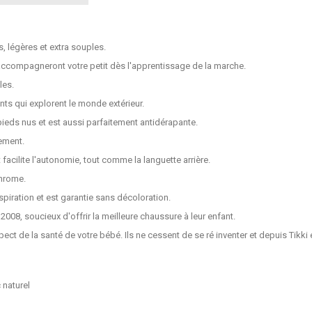
s, légères et extra souples.
ccompagneront votre petit dès l'apprentissage de la marche.
les.
ts qui explorent le monde extérieur.
ieds nus et est aussi parfaitement antidérapante.
rement.
 facilite l'autonomie, tout comme la languette arrière.
chrome.
anspiration et est garantie sans décoloration.
008, soucieux d'offrir la meilleure chaussure à leur enfant.
spect de la santé de votre bébé. Ils ne cessent de se ré inventer et depuis Tik
 naturel