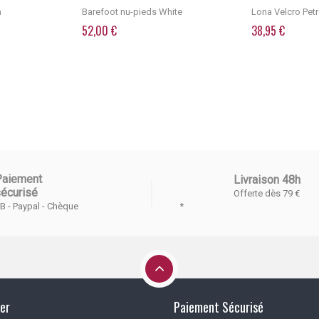
a
Barefoot nu-pieds White
Lona Velcro Pet
52,00 €
38,95 €
Paiement
Livraison 48h
écurisé
Offerte dès 79 €
*
B - Paypal - Chèque
er
Paiement Sécurisé