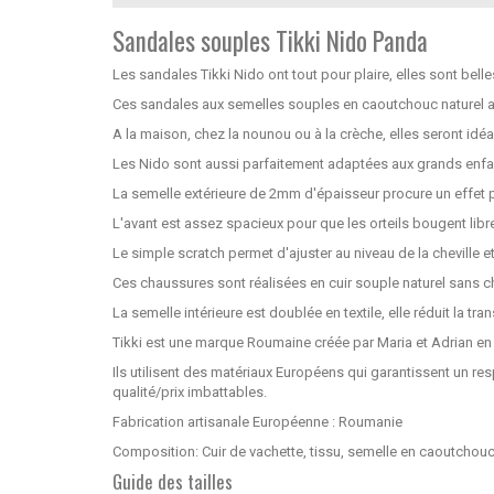
Sandales souples Tikki Nido Panda
Les sandales Tikki Nido ont tout pour plaire, elles sont belle
Ces sandales aux semelles souples en caoutchouc naturel a
A la maison, chez la nounou ou à la crèche, elles seront idéa
Les Nido sont aussi parfaitement adaptées aux grands enfan
La semelle extérieure de 2mm d'épaisseur procure un effet p
L'avant est assez spacieux pour que les orteils bougent lib
Le simple scratch permet d'ajuster au niveau de la cheville et
Ces chaussures sont réalisées en cuir souple naturel sans 
La semelle intérieure est doublée en textile, elle réduit la tr
Tikki est une marque Roumaine créée par Maria et Adrian en 2
Ils utilisent des matériaux Européens qui garantissent un re
qualité/prix imbattables.
Fabrication artisanale Européenne : Roumanie
Composition: Cuir de vachette, tissu, semelle en caoutchouc
Guide des tailles