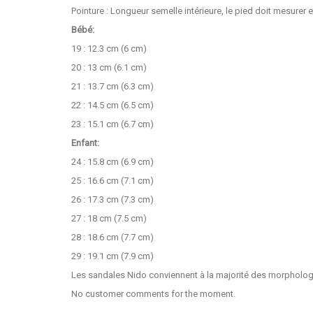
Pointure : Longueur semelle intérieure, le pied doit mesurer 
Bébé:
19 : 12.3 cm (6 cm)
20 : 13 cm (6.1 cm)
21 : 13.7 cm (6.3 cm)
22 : 14.5 cm (6.5 cm)
23 : 15.1 cm (6.7 cm)
Enfant:
24 : 15.8 cm (6.9 cm)
25 : 16.6 cm (7.1 cm)
26 : 17.3 cm (7.3 cm)
27 : 18 cm (7.5 cm)
28 : 18.6 cm (7.7 cm)
29 : 19.1 cm (7.9 cm)
Les sandales Nido conviennent à la majorité des morpholog
No customer comments for the moment.