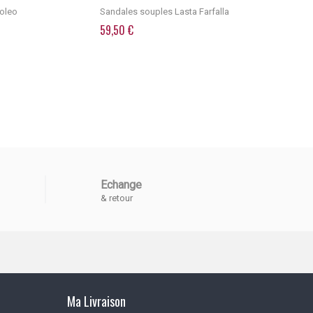
roleo
Sandales souples Lasta Farfalla
Marlin Gran
59,50 €
45,15 €
Echange
& retour
Ma Livraison