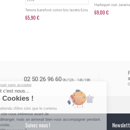
Harlequin cuir Jaram
inosaure
Tennis barefoot coton bio lacets Ecru
69,00 €
65,90 €
02 50 26 96 60
s
9h/12h - 14h/18h
C
Continuer sans accepter
Salut c'est nous...
les Cookies !
On a attendu d'être sûrs que le contenu
de ce site vous intéresse avant de
vous déranger, mais on aimerait bien vous accompagner pendant
Suivez nous !
Newslett
votre visite...