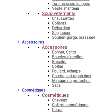
Top manches longues
Veste, manteau
Sous-vêtements
Chaussettes
Collants
Débardeur
Slip, boxer
Soutien-gorge, brassière
Accessoires
Accessoires
Bonnet, Gants
Boucles d'oreilles
Bracelet
Collier
Foulard, écharpe
Gourde, set repas inox
Masque de protection
Sacs
Cosmétiques
Cosmétiques
Cheveux
Coffret cosmétiques
Corps