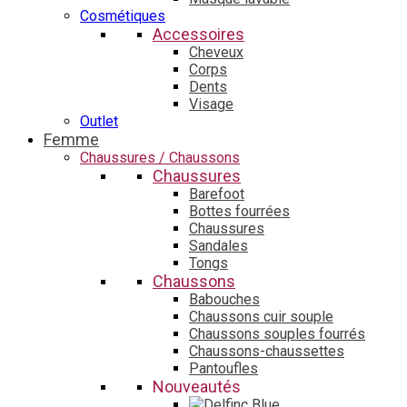
Cosmétiques
Accessoires
Cheveux
Corps
Dents
Visage
Outlet
Femme
Chaussures / Chaussons
Chaussures
Barefoot
Bottes fourrées
Chaussures
Sandales
Tongs
Chaussons
Babouches
Chaussons cuir souple
Chaussons souples fourrés
Chaussons-chaussettes
Pantoufles
Nouveautés