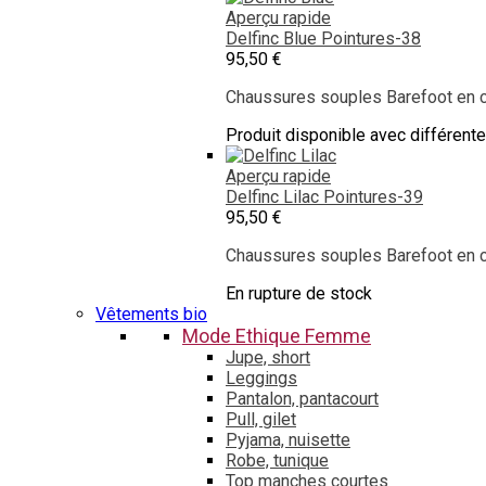
Aperçu rapide
Delfinc Blue
Pointures-38
95,50 €
Chaussures souples Barefoot en cu
Produit disponible avec différent
Aperçu rapide
Delfinc Lilac
Pointures-39
95,50 €
Chaussures souples Barefoot en cu
En rupture de stock
Vêtements bio
Mode Ethique Femme
Jupe, short
Leggings
Pantalon, pantacourt
Pull, gilet
Pyjama, nuisette
Robe, tunique
Top manches courtes