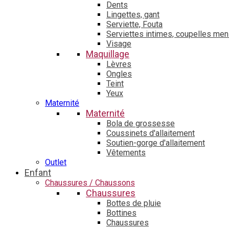
Dents
Lingettes, gant
Serviette, Fouta
Serviettes intimes, coupelles men
Visage
Maquillage
Lèvres
Ongles
Teint
Yeux
Maternité
Maternité
Bola de grossesse
Coussinets d'allaitement
Soutien-gorge d'allaitement
Vêtements
Outlet
Enfant
Chaussures / Chaussons
Chaussures
Bottes de pluie
Bottines
Chaussures