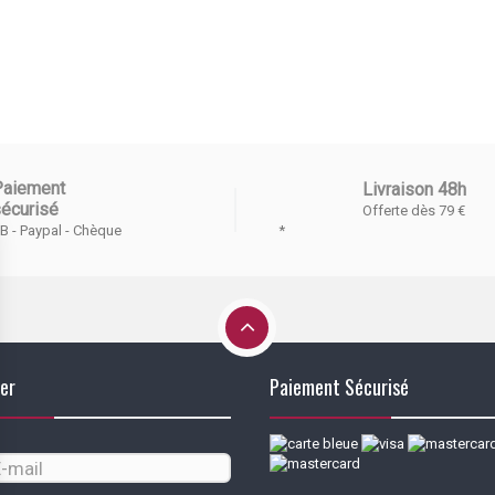
Paiement
Livraison 48h
écurisé
Offerte dès 79 €
*
B - Paypal - Chèque
er
Paiement Sécurisé