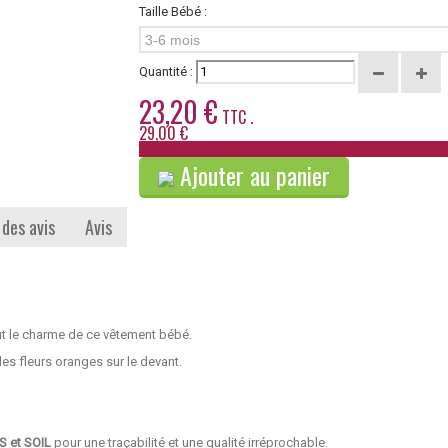
Taille Bébé :
3-6 mois
Quantité :
23,20 €
TTC .
29,00 €
-20%
Ajouter au panier
 des avis
Avis
tout le charme de ce vêtement bébé.
 des fleurs oranges sur le devant.
S et SOIL
pour une traçabilité et une qualité irréprochable.