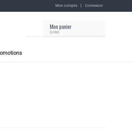
Mon compte
Connexion
Mon panier
(vide)
romotions