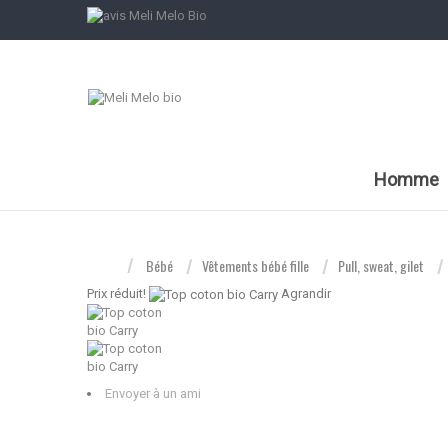
Homme
Bébé
Vêtements bébé fille
Pull, sweat, gilet
Prix ​​réduit!
Agrandir
Envoyer à un ami