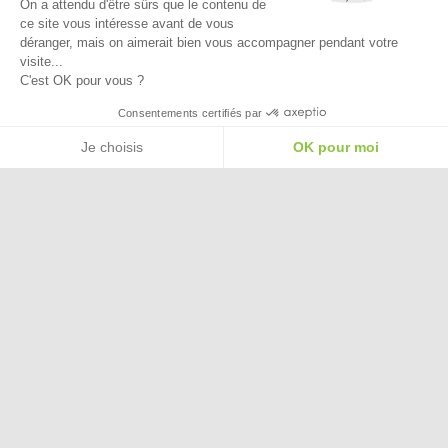
On a attendu d'être sûrs que le contenu de
ce site vous intéresse avant de vous
déranger, mais on aimerait bien vous accompagner pendant votre
visite...
C'est OK pour vous ?
Besoin d'aide pour choisir une
Consentements certifiés par
taille ou une pointure ?
Je choisis
OK pour moi
Plateforme de Gestion du Consentement : Personnalisez vos Options
Axeptio consent
Notre plateforme vous permet d'adapter et de gérer vos paramètres de confide