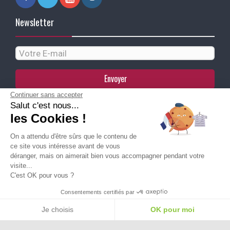
Newsletter
Envoyer
Continuer sans accepter
Salut c'est nous...
Paiement Sécurisé
les Cookies !
On a attendu d'être sûrs que le contenu de
Ma Livraison
ce site vous intéresse avant de vous
déranger, mais on aimerait bien vous accompagner pendant votre
visite...
C'est OK pour vous ?
Besoin d'aide pour choisir une
Consentements certifiés par
taille ou une pointure ?
Je choisis
OK pour moi
Plateforme de Gestion du Consentement : Personnalisez vos Options
Axeptio consent