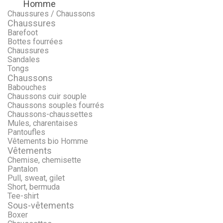
Homme
Menu
Retour
Chaussures / Chaussons
Chaussures
Barefoot
Bottes fourrées
Chaussures
Sandales
Tongs
Chaussons
Babouches
Chaussons cuir souple
Chaussons souples fourrés
Chaussons-chaussettes
Mules, charentaises
Pantoufles
Vêtements bio Homme
Vêtements
Chemise, chemisette
Pantalon
Pull, sweat, gilet
Short, bermuda
Tee-shirt
Sous-vêtements
Boxer