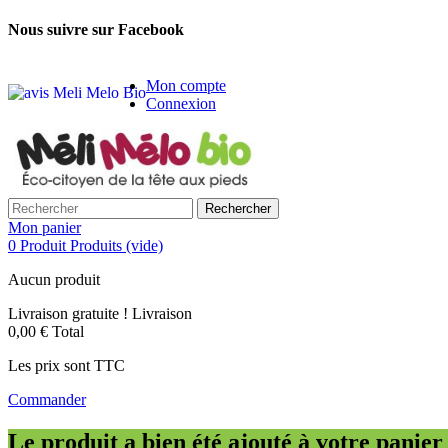
Nous suivre sur Facebook
Mon compte
Connexion
Rechercher
Mon panier
0
Produit
Produits
(vide)
Aucun produit
Livraison gratuite !
Livraison
0,00 €
Total
Les prix sont TTC
Commander
Le produit a bien été ajouté à votre panier