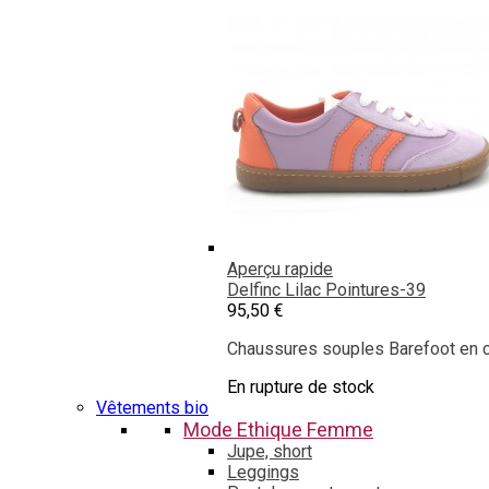
Aperçu rapide
Delfinc Lilac
Pointures-39
95,50 €
Chaussures souples Barefoot en cu
En rupture de stock
Vêtements bio
Mode Ethique Femme
Jupe, short
Leggings