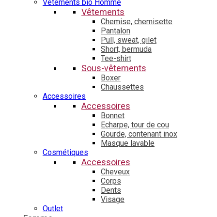
Vêtements bio Homme
Vêtements
Chemise, chemisette
Pantalon
Pull, sweat, gilet
Short, bermuda
Tee-shirt
Sous-vêtements
Boxer
Chaussettes
Accessoires
Accessoires
Bonnet
Echarpe, tour de cou
Gourde, contenant inox
Masque lavable
Cosmétiques
Accessoires
Cheveux
Corps
Dents
Visage
Outlet