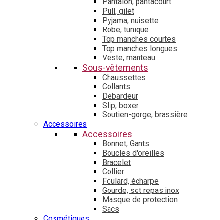
Pantalon, pantacourt
Pull, gilet
Pyjama, nuisette
Robe, tunique
Top manches courtes
Top manches longues
Veste, manteau
Sous-vêtements
Chaussettes
Collants
Débardeur
Slip, boxer
Soutien-gorge, brassière
Accessoires
Accessoires
Bonnet, Gants
Boucles d'oreilles
Bracelet
Collier
Foulard, écharpe
Gourde, set repas inox
Masque de protection
Sacs
Cosmétiques