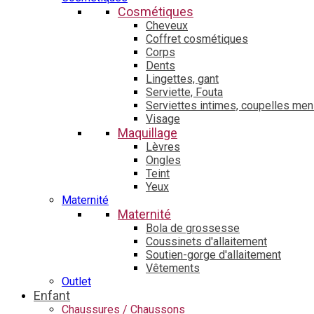
Cosmétiques
Cheveux
Coffret cosmétiques
Corps
Dents
Lingettes, gant
Serviette, Fouta
Serviettes intimes, coupelles men
Visage
Maquillage
Lèvres
Ongles
Teint
Yeux
Maternité
Maternité
Bola de grossesse
Coussinets d'allaitement
Soutien-gorge d'allaitement
Vêtements
Outlet
Enfant
Chaussures / Chaussons