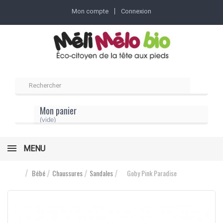
Mon compte
Connexion
Mon panier
(vide)
MENU
Bébé
Chaussures
Sandales
Goby Pink Paradise