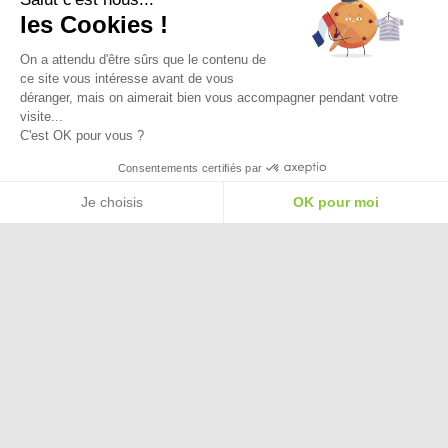
Ma Livraison
les Cookies !
On a attendu d'être sûrs que le contenu de
ce site vous intéresse avant de vous
déranger, mais on aimerait bien vous accompagner pendant votre
visite...
C'est OK pour vous ?
Besoin d'aide pour choisir une
Consentements certifiés par
taille ou une pointure ?
Je choisis
OK pour moi
Plateforme de Gestion du Consentement : Personnalisez vos Options
Axeptio consent
Notre plateforme vous permet d'adapter et de gérer vos paramètres de confide