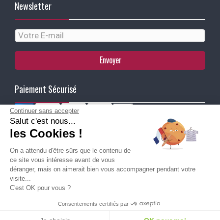
Newsletter
Envoyer
Paiement Sécurisé
Continuer sans accepter
Salut c'est nous...
Ma Livraison
les Cookies !
On a attendu d'être sûrs que le contenu de
ce site vous intéresse avant de vous
déranger, mais on aimerait bien vous accompagner pendant votre
visite...
C'est OK pour vous ?
Besoin d'aide pour choisir une
Consentements certifiés par
taille ou une pointure ?