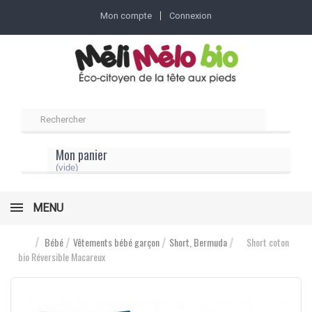
Mon compte
Connexion
Mon panier
(vide)
MENU
Bébé
Vêtements bébé garçon
Short, Bermuda
Short coton
bio Réversible Macareux