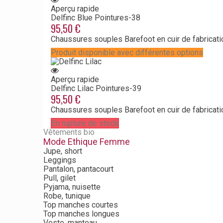
Aperçu rapide
Delfinc Blue
Pointures-38
95,50 €
Chaussures souples Barefoot en cuir de fabricati
Produit disponible avec différentes options
Aperçu rapide
Delfinc Lilac
Pointures-39
95,50 €
Chaussures souples Barefoot en cuir de fabricati
En rupture de stock
Vêtements bio
Mode Ethique Femme
Jupe, short
Leggings
Pantalon, pantacourt
Pull, gilet
Pyjama, nuisette
Robe, tunique
Top manches courtes
Top manches longues
Veste, manteau