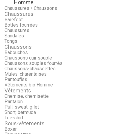
Homme
Menu
Retour
Chaussures / Chaussons
Chaussures
Barefoot
Bottes fourrées
Chaussures
Sandales
Tongs
Chaussons
Babouches
Chaussons cuir souple
Chaussons souples fourrés
Chaussons-chaussettes
Mules, charentaises
Pantoufles
Vêtements bio Homme
Vêtements
Chemise, chemisette
Pantalon
Pull, sweat, gilet
Short, bermuda
Tee-shirt
Sous-vêtements
Boxer