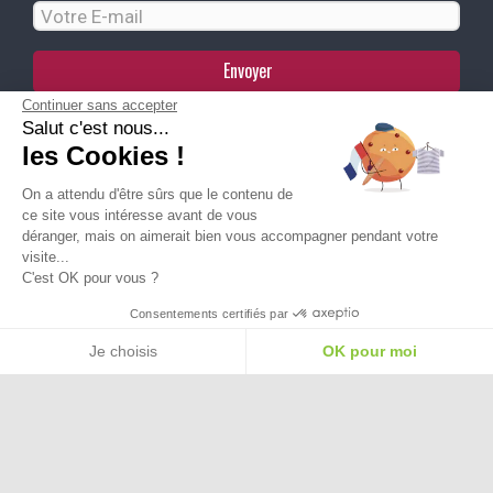
Envoyer
Continuer sans accepter
Salut c'est nous...
Paiement Sécurisé
les Cookies !
On a attendu d'être sûrs que le contenu de
Ma Livraison
ce site vous intéresse avant de vous
déranger, mais on aimerait bien vous accompagner pendant votre
visite...
C'est OK pour vous ?
Besoin d'aide pour choisir une
Consentements certifiés par
taille ou une pointure ?
Je choisis
OK pour moi
Plateforme de Gestion du Consentement : Personnalisez vos Options
Axeptio consent
Notre plateforme vous permet d'adapter et de gérer vos paramètres de confide