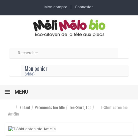
Mon compte
Connexion
Mon panier
(vide)
MENU
Enfant
Vêtements bio fille
Tee-Shirt, top
T-Shirt coton bio
Amélia