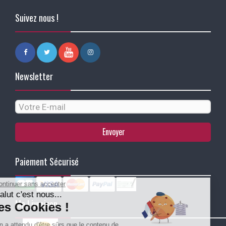
Suivez nous !
Newsletter
Envoyer
Paiement Sécurisé
Continuer sans accepter
Salut c'est nous...
Ma Livraison
les Cookies !
On a attendu d'être sûrs que le contenu de