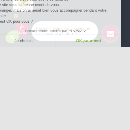
ce site vous intéresse avant de vous
déranger, mais on aimerait bien vous accompagner pendant votre
visite...
C'est OK pour vous ?
Besoin d'aide pour choisir une
Consentements certifiés par
taille ou une pointure ?
Je choisis
OK pour moi
Plateforme de Gestion du Consentement : Personnalisez vos Options
Axeptio consent
Notre plateforme vous permet d'adapter et de gérer vos paramètres de confide