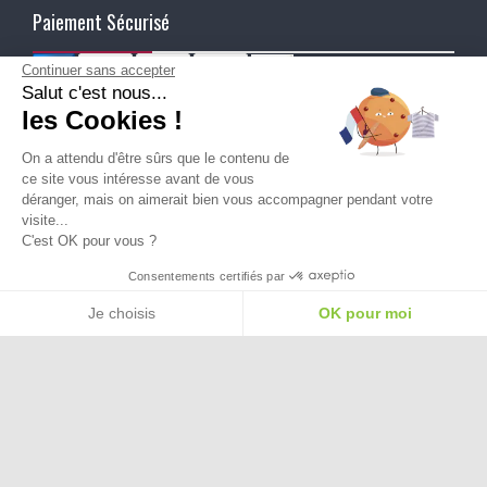
Paiement Sécurisé
Continuer sans accepter
Salut c'est nous...
Ma Livraison
les Cookies !
On a attendu d'être sûrs que le contenu de
ce site vous intéresse avant de vous
déranger, mais on aimerait bien vous accompagner pendant votre
visite...
C'est OK pour vous ?
Besoin d'aide pour choisir une
Consentements certifiés par
taille ou une pointure ?
Je choisis
OK pour moi
Plateforme de Gestion du Consentement : Personnalisez vos Options
Axeptio consent
Notre plateforme vous permet d'adapter et de gérer vos paramètres de confide