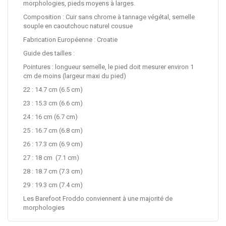
morphologies, pieds moyens à larges.
Composition : Cuir sans chrome à tannage végétal, semelle
souple en caoutchouc naturel cousue
Fabrication Européenne : Croatie
Guide des tailles :
Pointures : longueur semelle, le pied doit mesurer environ 1
cm de moins (largeur maxi du pied)
22 : 14.7 cm (6.5 cm)
23 : 15.3 cm (6.6 cm)
24 : 16 cm (6.7 cm)
25 : 16.7 cm (6.8 cm)
26 : 17.3 cm (6.9 cm)
27 : 18 cm (7.1 cm)
28 : 18.7 cm (7.3 cm)
29 : 19.3 cm (7.4 cm)
Les Barefoot Froddo conviennent à une majorité de
morphologies