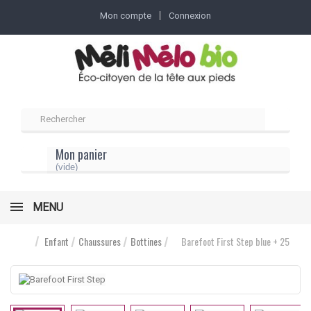
Mon compte
Connexion
Mon panier
(vide)
MENU
Enfant
Chaussures
Bottines
Barefoot First Step blue + 25