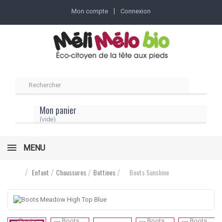
Mon compte
Connexion
Mon panier
(vide)
MENU
Enfant
Chaussures
Bottines
Boots Sunshine