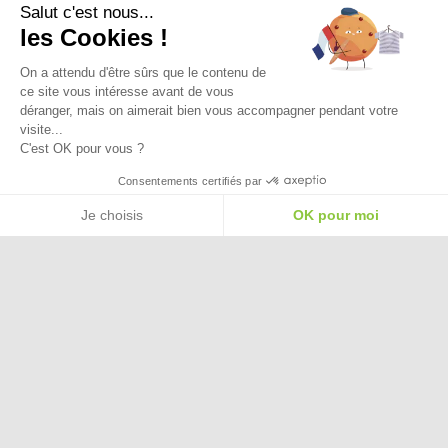
Salut c'est nous...
Ma Livraison
les Cookies !
On a attendu d'être sûrs que le contenu de
ce site vous intéresse avant de vous
déranger, mais on aimerait bien vous accompagner pendant votre
visite...
C'est OK pour vous ?
Besoin d'aide pour choisir une
Consentements certifiés par
taille ou une pointure ?
Je choisis
OK pour moi
Plateforme de Gestion du Consentement : Personnalisez vos Options
Axeptio consent
Notre plateforme vous permet d'adapter et de gérer vos paramètres de confide