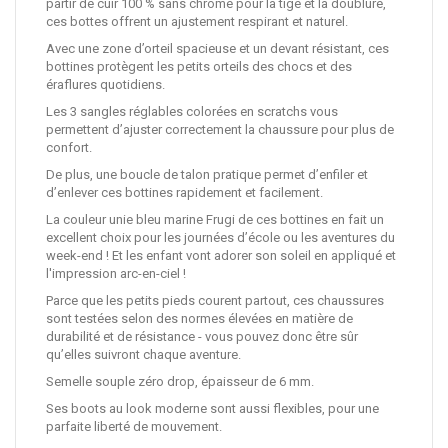
partir de cuir 100 % sans chrome pour la tige et la doublure,
ces bottes offrent un ajustement respirant et naturel.
Avec une zone d’orteil spacieuse et un devant résistant, ces
bottines protègent les petits orteils des chocs et des
éraflures quotidiens.
Les 3 sangles réglables colorées en scratchs vous
permettent d’ajuster correctement la chaussure pour plus de
confort.
De plus, une boucle de talon pratique permet d’enfiler et
d’enlever ces bottines rapidement et facilement.
La couleur unie bleu marine Frugi de ces bottines en fait un
excellent choix pour les journées d’école ou les aventures du
week-end ! Et les enfant vont adorer son soleil en appliqué et
l'impression arc-en-ciel !
Parce que les petits pieds courent partout, ces chaussures
sont testées selon des normes élevées en matière de
durabilité et de résistance - vous pouvez donc être sûr
qu’elles suivront chaque aventure.
Semelle souple zéro drop, épaisseur de 6 mm.
Ses boots au look moderne sont aussi flexibles, pour une
parfaite liberté de mouvement.