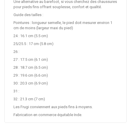
Une alternative au barefoot, si vous cherchez des chaussures
pour pieds fins offrant souplesse, confort et qualité.
Guide des tailles :
Pointures : longueur semelle, le pied doit mesurer environ 1
cm de moins (largeur maxi du pied)
24 : 16.1 cm (5.5 cm)
25/25.5 : 17 cm (5.8 cm)
26 :
27 : 17.5 cm (6.1 cm)
28 : 18.7 cm (6.5 cm)
29 : 19.6 cm (6.6 cm)
30 : 20.3 cm (6.9 cm)
31 :
32 : 21.3 cm (7 cm)
Les Frugi conviennent aux pieds fins à moyens.
Fabrication en commerce équitable Inde.