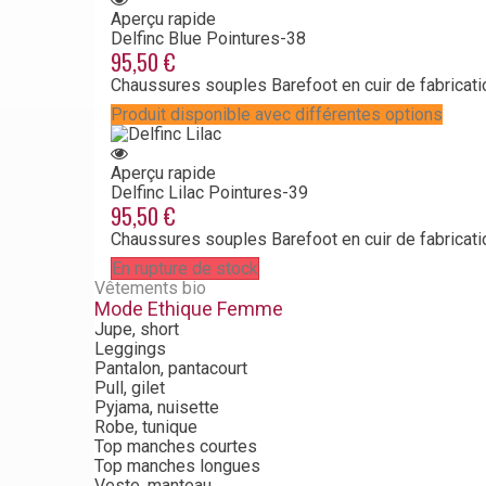
Aperçu rapide
Delfinc Blue
Pointures-38
95,50 €
Chaussures souples Barefoot en cuir de fabricati
Produit disponible avec différentes options
Aperçu rapide
Delfinc Lilac
Pointures-39
95,50 €
Chaussures souples Barefoot en cuir de fabricati
En rupture de stock
Vêtements bio
Mode Ethique Femme
Jupe, short
Leggings
Pantalon, pantacourt
Pull, gilet
Pyjama, nuisette
Robe, tunique
Top manches courtes
Top manches longues
Veste, manteau