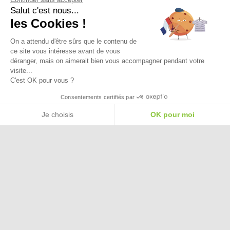
Salut c'est nous...
Paiement Sécurisé
les Cookies !
On a attendu d'être sûrs que le contenu de
Ma Livraison
ce site vous intéresse avant de vous
déranger, mais on aimerait bien vous accompagner pendant votre
visite...
C'est OK pour vous ?
Besoin d'aide pour choisir une
Consentements certifiés par
taille ou une pointure ?
Je choisis
OK pour moi
Plateforme de Gestion du Consentement : Personnalisez vos Options
Axeptio consent
Notre plateforme vous permet d'adapter et de gérer vos paramètres de confide