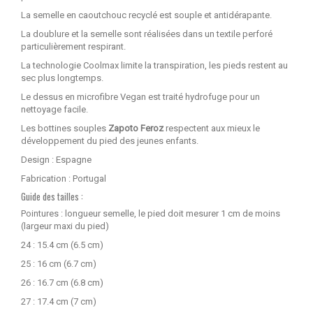
La semelle en caoutchouc recyclé est souple et antidérapante.
La doublure et la semelle sont réalisées dans un textile perforé
particulièrement respirant.
La technologie Coolmax limite la transpiration, les pieds restent au
sec plus longtemps.
Le dessus en microfibre Vegan est traité hydrofuge pour un
nettoyage facile.
Les bottines souples
Zapoto Feroz
respectent aux mieux le
développement du pied des jeunes enfants.
Design : Espagne
Fabrication : Portugal
Guide des tailles :
Pointures : longueur semelle, le pied doit mesurer 1 cm de moins
(largeur maxi du pied)
24 : 15.4 cm (6.5 cm)
25 : 16 cm (6.7 cm)
26 : 16.7 cm (6.8 cm)
27 : 17.4 cm (7 cm)