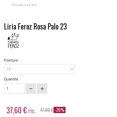
Envoyer à un ami
Liria Feroz Rosa Palo 23
Pointure :
23
Quantité :
37,60 €
47,00 €
-20%
TTC .