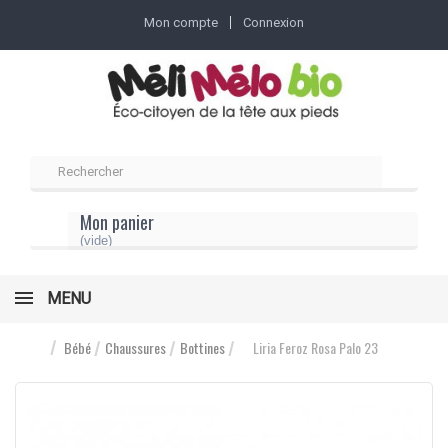
Mon compte
Connexion
Mon panier
(vide)
MENU
Bébé
Chaussures
Bottines
Liria Feroz Rosa Palo 23