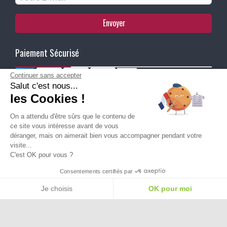
Envoyer
Paiement Sécurisé
Continuer sans accepter
Salut c'est nous...
Ma Livraison
les Cookies !
On a attendu d'être sûrs que le contenu de
ce site vous intéresse avant de vous
déranger, mais on aimerait bien vous accompagner pendant votre
visite...
C'est OK pour vous ?
Besoin d'aide pour choisir une
Consentements certifiés par
taille ou une pointure ?
Je choisis
OK pour moi
Plateforme de Gestion du Consentement : Personnalisez vos Options
Axeptio consent
Notre plateforme vous permet d'adapter et de gérer vos paramètres de confide