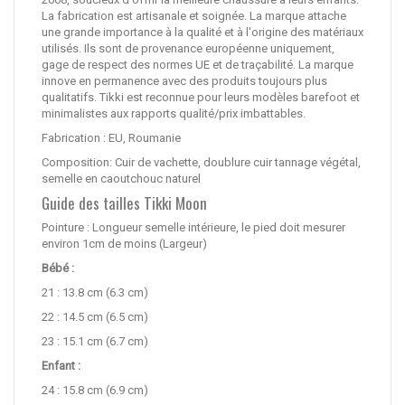
La fabrication est artisanale et soignée. La marque attache
une grande importance à la qualité et à l'origine des matériaux
utilisés. Ils sont de provenance européenne uniquement,
gage de respect des normes UE et de traçabilité. La marque
innove en permanence avec des produits toujours plus
qualitatifs. Tikki est reconnue pour leurs modèles barefoot et
minimalistes aux rapports qualité/prix imbattables.
Fabrication : EU, Roumanie
Composition: Cuir de vachette, doublure cuir tannage végétal,
semelle en caoutchouc naturel
Guide des tailles Tikki Moon
Pointure : Longueur semelle intérieure, le pied doit mesurer
environ 1cm de moins (Largeur)
Bébé :
21 : 13.8 cm (6.3 cm)
22 : 14.5 cm (6.5 cm)
23 : 15.1 cm (6.7 cm)
Enfant :
24 : 15.8 cm (6.9 cm)