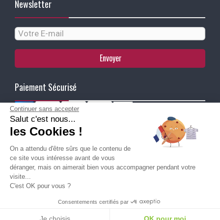
Newsletter
Envoyer
Paiement Sécurisé
Continuer sans accepter
Salut c'est nous...
Ma Livraison
les Cookies !
On a attendu d'être sûrs que le contenu de
ce site vous intéresse avant de vous
déranger, mais on aimerait bien vous accompagner pendant votre
visite...
C'est OK pour vous ?
Besoin d'aide pour choisir une
Consentements certifiés par
taille ou une pointure ?
Je choisis
OK pour moi