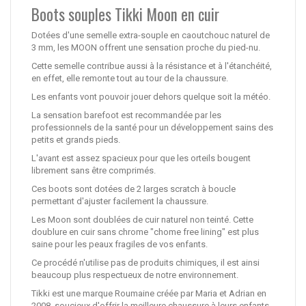
Boots souples Tikki Moon en cuir
Dotées d'une semelle extra-souple en caoutchouc naturel de
3 mm, les MOON offrent une sensation proche du pied-nu.
Cette semelle contribue aussi à la résistance et à l'étanchéité,
en effet, elle remonte tout au tour de la chaussure.
Les enfants vont pouvoir jouer dehors quelque soit la météo.
La sensation barefoot est recommandée par les
professionnels de la santé pour un développement sains des
petits et grands pieds.
L'avant est assez spacieux pour que les orteils bougent
librement sans être comprimés.
Ces boots sont dotées de 2 larges scratch à boucle
permettant d'ajuster facilement la chaussure.
Les Moon sont doublées de cuir naturel non teinté. Cette
doublure en cuir sans chrome "chome free lining" est plus
saine pour les peaux fragiles de vos enfants.
Ce procédé n'utilise pas de produits chimiques, il est ainsi
beaucoup plus respectueux de notre environnement.
Tikki est une marque Roumaine créée par Maria et Adrian en
2008, soucieux d'offrir la meilleure chaussure à leurs enfants.