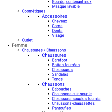
Gourde, contenant inox
Masque lavable
Cosmétiques
Accessoires
Cheveux
Corps
Dents
Visage
Outlet
Femme
Chaussures / Chaussons
Chaussures
Barefoot
Bottes fourrées
Chaussures
Sandales
Tongs
Chaussons
Babouches
Chaussons cuir souple
Chaussons souples fourrés
Chaussons-chaussettes
Pantoufles