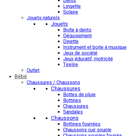
Dents
Lingette
Solaire
Jouets naturels
Jouets
Boîte à dents
Déguisement
Dinette
Instrument et boite à musique
Jeux de société
Jeux éducatif, motricité
Tirelire
Outlet
Bébé
Chaussures / Chaussons
Chaussures
Bottes de pluie
Bottines
Chaussures
Sandales
Chaussons
Bottines fourrées
Chaussons cuir souple
Chaussons souples fourrés