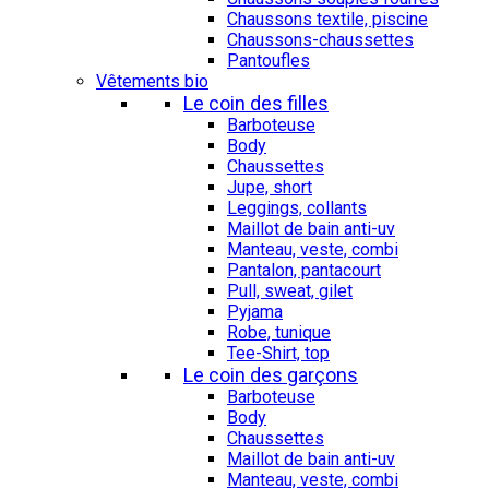
Chaussons textile, piscine
Chaussons-chaussettes
Pantoufles
Vêtements bio
Le coin des filles
Barboteuse
Body
Chaussettes
Jupe, short
Leggings, collants
Maillot de bain anti-uv
Manteau, veste, combi
Pantalon, pantacourt
Pull, sweat, gilet
Pyjama
Robe, tunique
Tee-Shirt, top
Le coin des garçons
Barboteuse
Body
Chaussettes
Maillot de bain anti-uv
Manteau, veste, combi