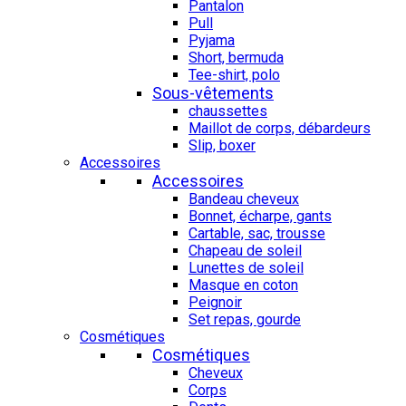
Pantalon
Pull
Pyjama
Short, bermuda
Tee-shirt, polo
Sous-vêtements
chaussettes
Maillot de corps, débardeurs
Slip, boxer
Accessoires
Accessoires
Bandeau cheveux
Bonnet, écharpe, gants
Cartable, sac, trousse
Chapeau de soleil
Lunettes de soleil
Masque en coton
Peignoir
Set repas, gourde
Cosmétiques
Cosmétiques
Cheveux
Corps