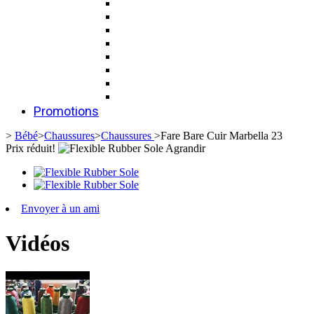
Promotions
>
Bébé
>
Chaussures
>
Chaussures
>
Fare Bare Cuir Marbella 23
Prix ​​réduit!
Agrandir
Envoyer à un ami
Vidéos