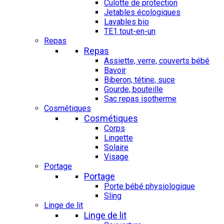
Culotte de protection
Jetables écologiques
Lavables bio
TE1 tout-en-un
Repas
Repas
Assiette, verre, couverts bébé
Bavoir
Biberon, tétine, suce
Gourde, bouteille
Sac repas isotherme
Cosmétiques
Cosmétiques
Corps
Lingette
Solaire
Visage
Portage
Portage
Porte bébé physiologique
Sling
Linge de lit
Linge de lit