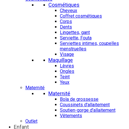
Cosmétiques
Cheveux
Coffret cosmétiques
Corps
Dents
Lingettes, gant
Serviette, Fouta
Serviettes intimes, coupelles
menstruelles
Visage
Maquillage
Lèvres
Ongles
Teint
Yeux
Maternité
Maternité
Bola de grossesse
Coussinets d'allaitement
Soutien-gorge d'allaitement
Vêtements
Outlet
Enfant