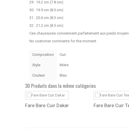
29 : 19.2 cm (7.8 cm)
30 : 19.9 cm (8.0 cm)
31 : 20.6 cm (8.3 cm)
32 : 21.2 cm (8.5 cm)
Ces chaussures conviennent parfaitement aux pieds moyen
No customer comments for the moment.
Composition
Cuir
Style
Mixte
Couleur
Bleu
30 Produits dans la même catégories
ers
Fare Bare Cuir Dakar
Fare Bare Cuir T