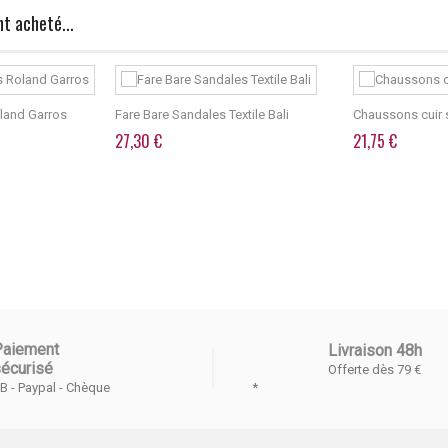
t acheté...
land Garros
Fare Bare Sandales Textile Bali
Chaussons cuir 
27,30 €
21,75 €
Paiement
Livraison 48h
écurisé
Offerte dès 79 €
*
B - Paypal - Chèque