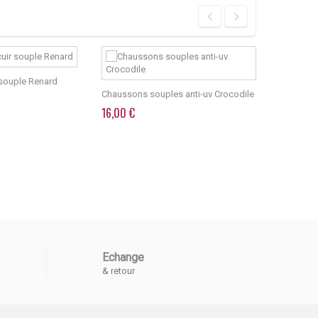
souple Renard
Chaussons souples anti-uv Crocodile
Chaussons 
16,00 €
21,75 €
Echange
& retour