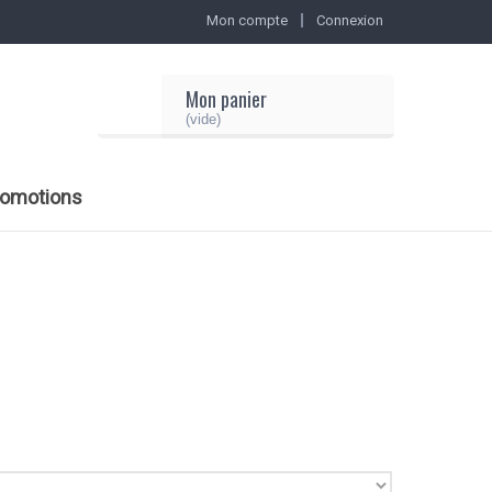
Mon compte
Connexion
Mon panier
(vide)
romotions