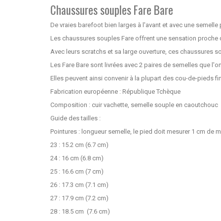
Chaussures souples Fare Bare
De vraies barefoot bien larges à l'avant et avec une semelle
Les chaussures souples Fare offrent une sensation proche d
Avec leurs scratchs et sa large ouverture, ces chaussures son
Les Fare Bare sont livrées avec 2 paires de semelles que l'o
Elles peuvent ainsi convenir à la plupart des cou-de-pieds f
Fabrication européenne : République Tchèque
Composition : cuir vachette, semelle souple en caoutchouc
Guide des tailles :
Pointures : longueur semelle, le pied doit mesurer 1 cm de m
23 : 15.2 cm (6.7 cm)
24 : 16 cm (6.8 cm)
25 : 16.6 cm (7 cm)
26 : 17.3 cm (7.1 cm)
27 : 17.9 cm (7.2 cm)
28 : 18.5 cm (7.6 cm)