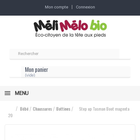
Mon compte
Connexion
Mon panier
(vide)
MENU
Bébé
Chaussures
Bottines
Step up Tasman Boot magenta
20