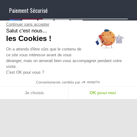
Paiement Sécurisé
Continuer sans accepter
Salut c'est nous...
Ma Livraison
les Cookies !
On a attendu d'être sûrs que le contenu de
ce site vous intéresse avant de vous
déranger, mais on aimerait bien vous accompagner pendant votre
visite...
C'est OK pour vous ?
Besoin d'aide pour choisir une
Consentements certifiés par
taille ou une pointure ?
Je choisis
OK pour moi
Plateforme de Gestion du Consentement : Personnalisez vos Options
Axeptio consent
Notre plateforme vous permet d'adapter et de gérer vos paramètres de confide