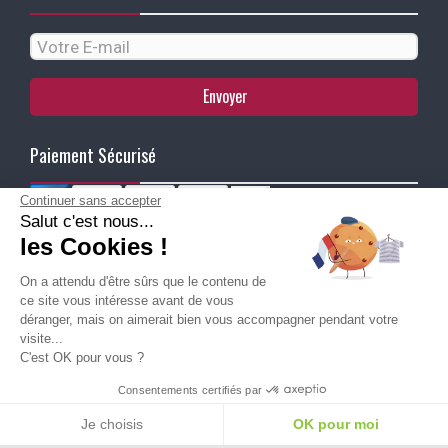
Envoyer
Paiement Sécurisé
Continuer sans accepter
Salut c'est nous...
Ma Livraison
les Cookies !
On a attendu d'être sûrs que le contenu de
ce site vous intéresse avant de vous
déranger, mais on aimerait bien vous accompagner pendant votre
visite...
C'est OK pour vous ?
Besoin d'aide pour choisir une
Consentements certifiés par
taille ou une pointure ?
Je choisis
OK pour moi