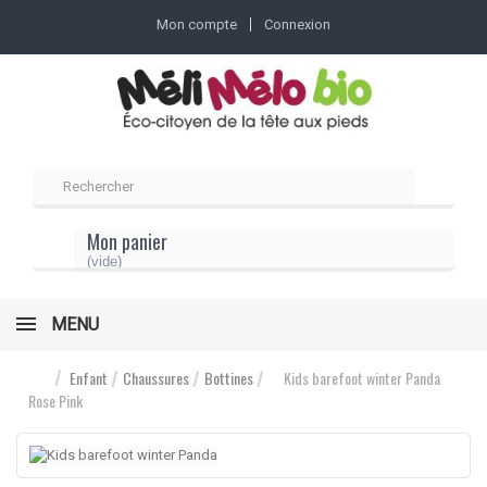
Mon compte
Connexion
Mon panier
(vide)
MENU
Enfant
Chaussures
Bottines
Kids barefoot winter Panda
Rose Pink