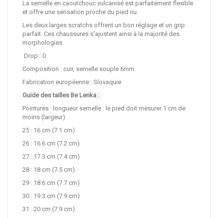
La semelle en caoutchouc vulcanisé est parfaitement flexible
et offre une sensation proche du pied nu.
Les deux larges scratchs offrent un bon réglage et un grip
parfait. Ces chaussures s'ajustent ainsi à la majorité des
morphologies.
Drop : 0
Composition : cuir, semelle souple 6mm.
Fabrication européenne : Slovaquie
Guide des tailles Be Lenka :
Pointures : longueur semelle : le pied doit mesurer 1 cm de
moins (largeur)
25 : 16 cm (7.1 cm)
26 : 16.6 cm (7.2 cm)
27 : 17.3 cm (7.4 cm)
28 : 18 cm (7.5 cm)
29 : 18.6 cm (7.7 cm)
30 : 19.3 cm (7.9 cm)
31 : 20 cm (7.9 cm)