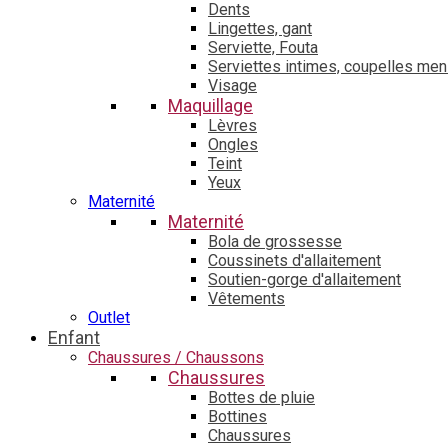
Dents
Lingettes, gant
Serviette, Fouta
Serviettes intimes, coupelles men
Visage
Maquillage
Lèvres
Ongles
Teint
Yeux
Maternité
Maternité
Bola de grossesse
Coussinets d'allaitement
Soutien-gorge d'allaitement
Vêtements
Outlet
Enfant
Chaussures / Chaussons
Chaussures
Bottes de pluie
Bottines
Chaussures