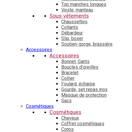
Top manches longues
Veste, manteau
Sous-vêtements
Chaussettes
Collants
Débardeur
Slip, boxer
Soutien-gorge, brassière
Accessoires
Accessoires
Bonnet, Gants
Boucles d'oreilles
Bracelet
Collier
Foulard, écharpe
Gourde, set repas inox
Masque de protection
Sacs
Cosmétiques
Cosmétiques
Cheveux
Coffret cosmétiques
Corps