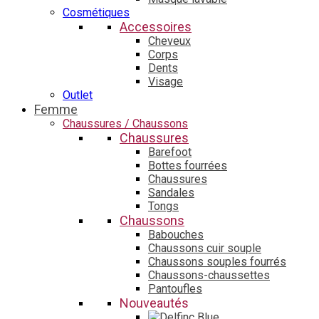
Cosmétiques
Accessoires
Cheveux
Corps
Dents
Visage
Outlet
Femme
Chaussures / Chaussons
Chaussures
Barefoot
Bottes fourrées
Chaussures
Sandales
Tongs
Chaussons
Babouches
Chaussons cuir souple
Chaussons souples fourrés
Chaussons-chaussettes
Pantoufles
Nouveautés