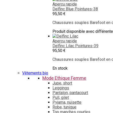
Aperçu rapide
Delfinc Blue
Pointures-38
95,50 €
Chaussures souples Barefoot en cu
Produit disponible avec différent
Aperçu rapide
Delfinc Lilac
Pointures-39
95,50 €
Chaussures souples Barefoot en cu
En stock
Vêtements bio
Mode Ethique Femme
Jupe, short
Leggings
Pantalon, pantacourt
Pull, gilet
Pyjama, nuisette
Robe, tunique
Top manches courtes