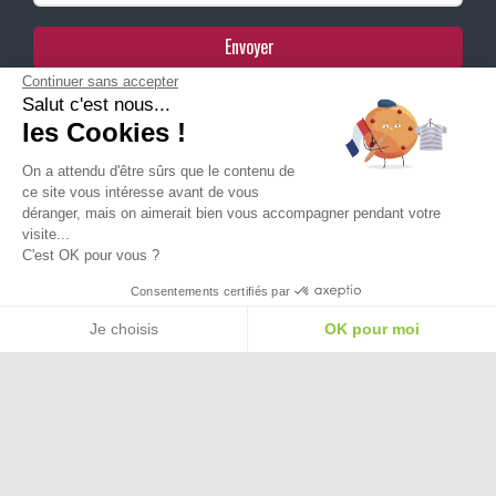
Envoyer
Continuer sans accepter
Salut c'est nous...
Paiement Sécurisé
les Cookies !
On a attendu d'être sûrs que le contenu de
Ma Livraison
ce site vous intéresse avant de vous
déranger, mais on aimerait bien vous accompagner pendant votre
visite...
C'est OK pour vous ?
Besoin d'aide pour choisir une
Consentements certifiés par
taille ou une pointure ?
Je choisis
OK pour moi
Plateforme de Gestion du Consentement : Personnalisez vos Options
Axeptio consent
Notre plateforme vous permet d'adapter et de gérer vos paramètres de confide