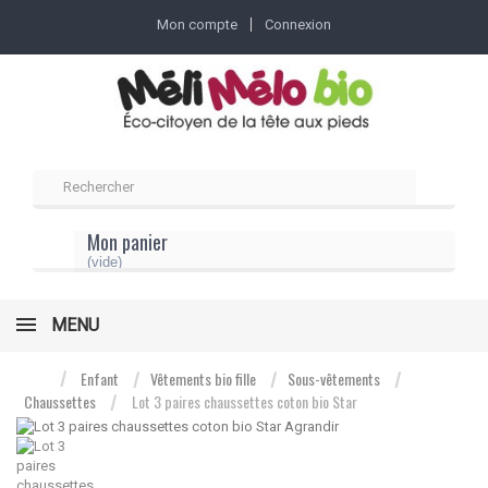
Mon compte
Connexion
Mon panier
(vide)
MENU
Enfant
Vêtements bio fille
Sous-vêtements
Chaussettes
Lot 3 paires chaussettes coton bio Star
Agrandir