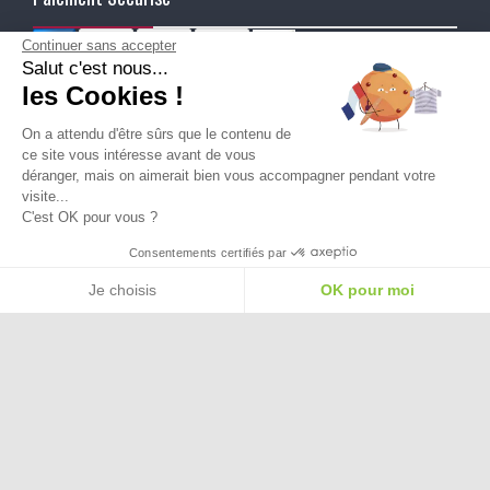
Continuer sans accepter
Salut c'est nous...
Ma Livraison
les Cookies !
On a attendu d'être sûrs que le contenu de
ce site vous intéresse avant de vous
déranger, mais on aimerait bien vous accompagner pendant votre
visite...
C'est OK pour vous ?
Besoin d'aide pour choisir une
Consentements certifiés par
taille ou une pointure ?
Je choisis
OK pour moi
Plateforme de Gestion du Consentement : Personnalisez vos Options
Axeptio consent
Notre plateforme vous permet d'adapter et de gérer vos paramètres de confide