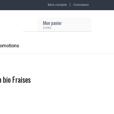
Mon compte
Connexion
Mon panier
(vide)
romotions
n bio Fraises