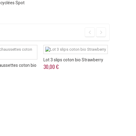
cyclées Spot
Lot 2 pair
Lot 3 slips coton bio Strawberry
aussettes coton bio
30,00 €
Lot 3 pair
Mammout
24,00 €