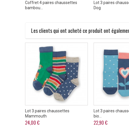
s coton
Coffret 4 paires chaussettes
Lot 3 paires chauss
bambou...
Dog
Les clients qui ont acheté ce produit ont égalemen
rawberry
Lot 3 paires chaussettes
Lot 3 paires chauss
Mammouth
bio...
24,00 €
22,90 €