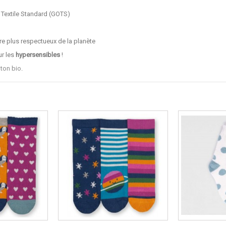
c Textile Standard (GOTS)
re plus respectueux de la planète
ur les
hypersensibles
!
oton bio
.