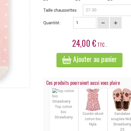
Taille chaussettes :
27-30
Quantité :
24,00 €
TTC .
Ajouter au panier
Ces produits pourraient aussi vous plaire
Top coton
bio
Combi-short
Sandales
Strawberry
coton bio
souples Ni
Nyla
Strawberr
25