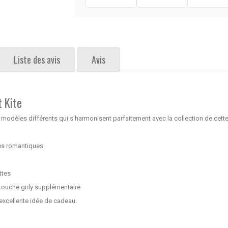
Liste des avis
Avis
 Kite
 modèles différents qui s'harmonisent parfaitement avec la collection de cett
les romantiques
ttes
touche girly supplémentaire.
 excellente idée de cadeau.