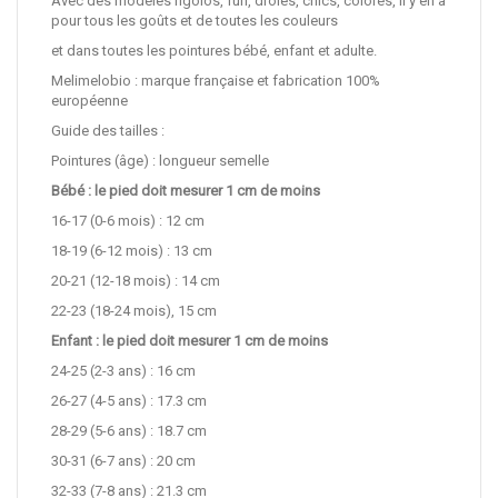
Avec des modèles rigolos, fun, drôles, chics, colorés, il y en a
pour tous les goûts et de toutes les couleurs
et dans toutes les pointures bébé, enfant et adulte.
Melimelobio : marque française et fabrication 100%
européenne
Guide des tailles :
Pointures (âge) : longueur semelle
Bébé : le pied doit mesurer 1 cm de moins
16-17 (0-6 mois) : 12 cm
18-19 (6-12 mois) : 13 cm
20-21 (12-18 mois) : 14 cm
22-23 (18-24 mois), 15 cm
Enfant : le pied doit mesurer 1 cm de moins
24-25 (2-3 ans) : 16 cm
26-27 (4-5 ans) : 17.3 cm
28-29 (5-6 ans) : 18.7 cm
30-31 (6-7 ans) : 20 cm
32-33 (7-8 ans) : 21.3 cm