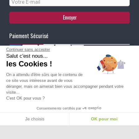
Envoyer
Paiement Sécurisé
Continuer sans accepter
Salut c'est nous...
Ma Livraison
les Cookies !
On a attendu d'être sûrs que le contenu de
ce site vous intéresse avant de vous
déranger, mais on aimerait bien vous accompagner pendant votre
visite...
C'est OK pour vous ?
Besoin d'aide pour choisir une
Consentements certifiés par
taille ou une pointure ?
Je choisis
OK pour moi
Plateforme de Gestion du Consentement : Personnalisez vos Options
Axeptio consent
Notre plateforme vous permet d'adapter et de gérer vos paramètres de confide