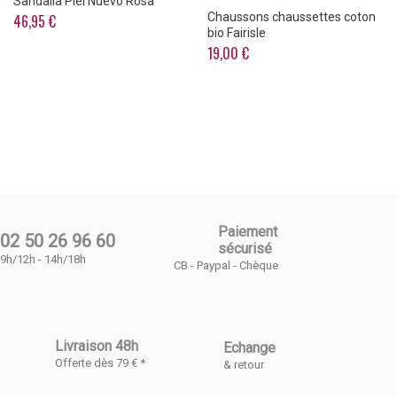
Sandalia Piel Nuevo Rosa
Chaussons chaussettes coton
46,95 €
bio Fairisle
19,00 €
Paiement
02 50 26 96 60
sécurisé
9h/12h - 14h/18h
CB - Paypal - Chèque
Livraison 48h
Echange
Offerte dès 79 € *
& retour