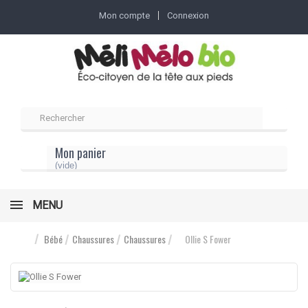
Mon compte
Connexion
Mon panier
(vide)
MENU
Bébé
Chaussures
Chaussures
Ollie S Fower