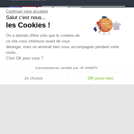
Continuer sans accepter
Salut c'est nous...
Ma Livraison
les Cookies !
On a attendu d'être sûrs que le contenu de
ce site vous intéresse avant de vous
déranger, mais on aimerait bien vous accompagner pendant votre
visite...
C'est OK pour vous ?
Besoin d'aide pour choisir une
Consentements certifiés par
taille ou une pointure ?
Je choisis
OK pour moi
Plateforme de Gestion du Consentement : Personnalisez vos Options
Axeptio consent
Notre plateforme vous permet d'adapter et de gérer vos paramètres de confide