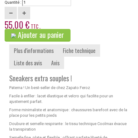
Quantité :
55,00 €
TTC .
Ajouter au panier
Plus d'informations
Fiche technique
Liste des avis
Avis
Sneakers extra souples !
Paterna ! Un best-seller de chez Zapato Feroz
Facile à enfiler : lacet élastique et velcro qui facilite pour un
ajustement parfait.
Forme minimaliste et anatomique : chaussures barefoot avec de la
place pour les petits pieds
Doubure et semelle respirante : le tissu technique Coolmax évacue
la transpiration
Semelle fine, plate et flexible : offrant parfaite liberté de