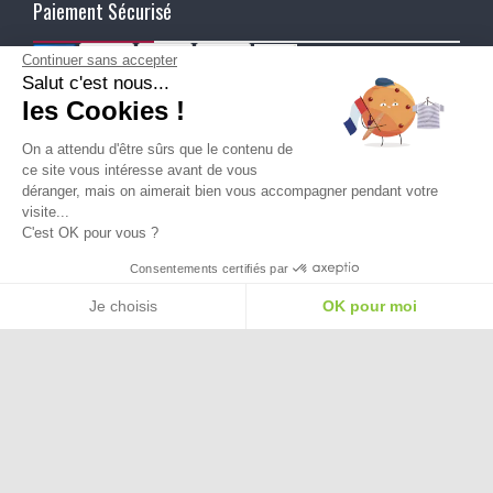
Paiement Sécurisé
Continuer sans accepter
Salut c'est nous...
Ma Livraison
les Cookies !
On a attendu d'être sûrs que le contenu de
ce site vous intéresse avant de vous
déranger, mais on aimerait bien vous accompagner pendant votre
visite...
C'est OK pour vous ?
Besoin d'aide pour choisir une
Consentements certifiés par
taille ou une pointure ?
Je choisis
OK pour moi
Plateforme de Gestion du Consentement : Personnalisez vos Options
Axeptio consent
Notre plateforme vous permet d'adapter et de gérer vos paramètres de confide