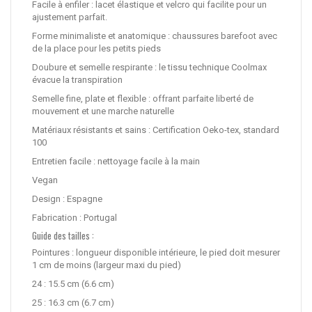
Facile à enfiler : lacet élastique et velcro qui facilite pour un
ajustement parfait.
Forme minimaliste et anatomique : chaussures barefoot avec
de la place pour les petits pieds
Doubure et semelle respirante : le tissu technique Coolmax
évacue la transpiration
Semelle fine, plate et flexible : offrant parfaite liberté de
mouvement et une marche naturelle
Matériaux résistants et sains : Certification Oeko-tex, standard
100
Entretien facile : nettoyage facile à la main
Vegan
Design : Espagne
Fabrication : Portugal
Guide des tailles :
Pointures : longueur disponible intérieure, le pied doit mesurer
1 cm de moins (largeur maxi du pied)
24 : 15.5 cm (6.6 cm)
25 : 16.3 cm (6.7 cm)