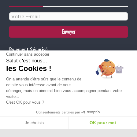
Envoyer
Paiement Sécurisé
Continuer sans accepter
Salut c'est nous...
les Cookies !
Ma Livraison
On a attendu d'être sûrs que le contenu de
ce site vous intéresse avant de vous
déranger, mais on aimerait bien vous accompagner pendant votre
visite...
C'est OK pour vous ?
Besoin d'aide pour choisir une
Consentements certifiés par
taille ou une pointure ?
Je choisis
OK pour moi
Plateforme de Gestion du Consentement : Personnalisez vos Options
Axeptio consent