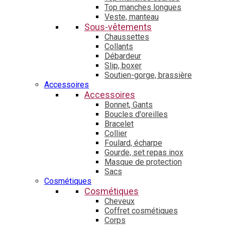
Top manches longues
Veste, manteau
Sous-vêtements
Chaussettes
Collants
Débardeur
Slip, boxer
Soutien-gorge, brassière
Accessoires
Accessoires
Bonnet, Gants
Boucles d'oreilles
Bracelet
Collier
Foulard, écharpe
Gourde, set repas inox
Masque de protection
Sacs
Cosmétiques
Cosmétiques
Cheveux
Coffret cosmétiques
Corps