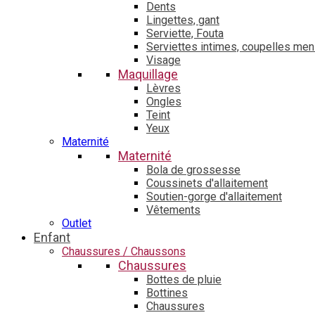
Dents
Lingettes, gant
Serviette, Fouta
Serviettes intimes, coupelles men
Visage
Maquillage
Lèvres
Ongles
Teint
Yeux
Maternité
Maternité
Bola de grossesse
Coussinets d'allaitement
Soutien-gorge d'allaitement
Vêtements
Outlet
Enfant
Chaussures / Chaussons
Chaussures
Bottes de pluie
Bottines
Chaussures