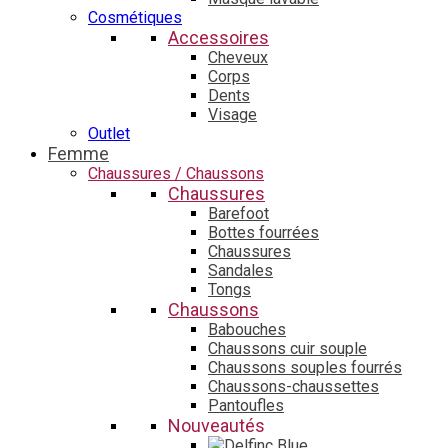
Cosmétiques
Accessoires
Cheveux
Corps
Dents
Visage
Outlet
Femme
Chaussures / Chaussons
Chaussures
Barefoot
Bottes fourrées
Chaussures
Sandales
Tongs
Chaussons
Babouches
Chaussons cuir souple
Chaussons souples fourrés
Chaussons-chaussettes
Pantoufles
Nouveautés