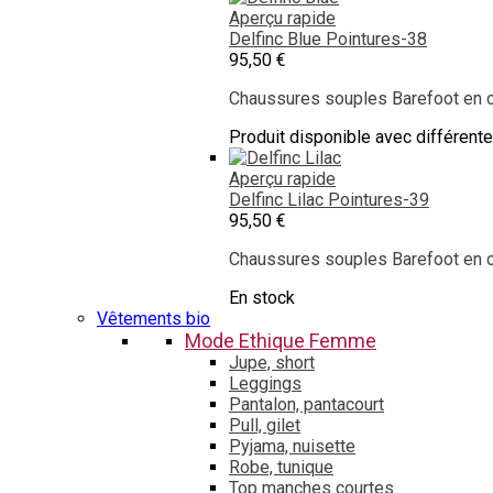
Aperçu rapide
Delfinc Blue
Pointures-38
95,50 €
Chaussures souples Barefoot en cu
Produit disponible avec différent
Aperçu rapide
Delfinc Lilac
Pointures-39
95,50 €
Chaussures souples Barefoot en cu
En stock
Vêtements bio
Mode Ethique Femme
Jupe, short
Leggings
Pantalon, pantacourt
Pull, gilet
Pyjama, nuisette
Robe, tunique
Top manches courtes