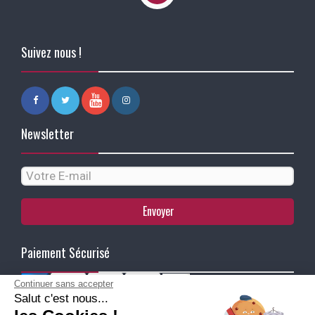
Suivez nous !
Newsletter
Envoyer
Paiement Sécurisé
Continuer sans accepter
Salut c'est nous...
Ma Livraison