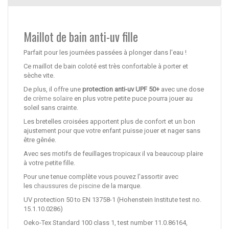
Maillot de bain anti-uv fille
Parfait pour les journées passées à plonger dans l'eau !
Ce maillot de bain coloté est très confortable à porter et
sèche vite.
De plus, il offre une
protection anti-uv UPF 50+
avec une dose
de
crème solaire
en plus votre petite puce pourra jouer au
soleil sans crainte.
Les bretelles croisées apportent plus de confort et un bon
ajustement pour que votre enfant puisse jouer et nager sans
être gênée.
Avec ses motifs de feuillages tropicaux il va beaucoup plaire
à votre petite fille.
Pour une tenue complète vous pouvez l'assortir avec
les
chaussures de piscine
de la marque.
UV protection 50 to EN 13758-1 (Hohenstein Institute test no.
15.1.10.0286)
Oeko-Tex Standard 100 class 1, test number 11.0.86164,