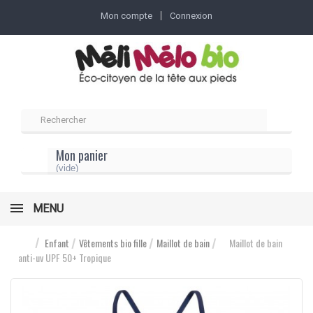
Mon compte
Connexion
Mon panier
(vide)
MENU
Enfant
Vêtements bio fille
Maillot de bain
Maillot de bain
anti-uv UPF 50+ Tropique