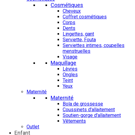
Cosmétiques
Cheveux
Coffret cosmétiques
Corps
Dents
Lingettes, gant
Serviette, Fouta
Serviettes intimes, coupelles
menstruelles
Visage
Maquillage
Lèvres
Ongles
Teint
Yeux
Maternité
Maternité
Bola de grossesse
Coussinets d'allaitement
Soutien-gorge d'allaitement
Vêtements
Outlet
Enfant