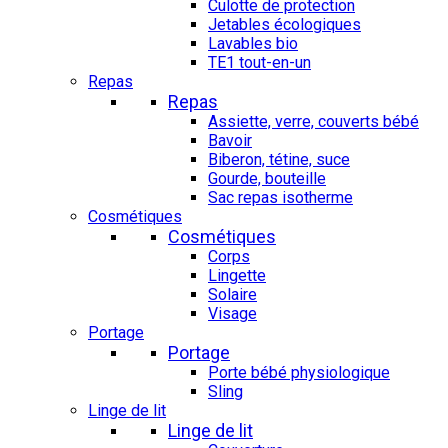
Culotte de protection
Jetables écologiques
Lavables bio
TE1 tout-en-un
Repas
Repas
Assiette, verre, couverts bébé
Bavoir
Biberon, tétine, suce
Gourde, bouteille
Sac repas isotherme
Cosmétiques
Cosmétiques
Corps
Lingette
Solaire
Visage
Portage
Portage
Porte bébé physiologique
Sling
Linge de lit
Linge de lit