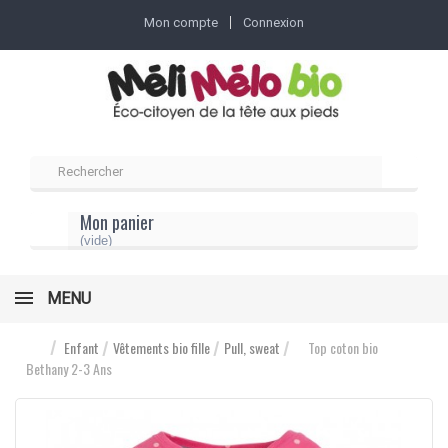
Mon compte
Connexion
Mon panier
(vide)
MENU
Enfant
Vêtements bio fille
Pull, sweat
Top coton bio
Bethany 2-3 Ans