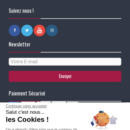
Suivez nous !
Newsletter
Envoyer
Paiement Sécurisé
Continuer sans accepter
Salut c'est nous...
Ma Livraison
les Cookies !
On a attendu d'être sûrs que le contenu de