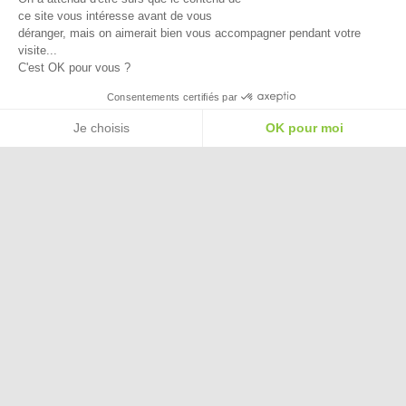
ce site vous intéresse avant de vous
déranger, mais on aimerait bien vous accompagner pendant votre
visite...
C'est OK pour vous ?
Besoin d'aide pour choisir une
Consentements certifiés par
taille ou une pointure ?
Je choisis
OK pour moi
Plateforme de Gestion du Consentement : Personnalisez vos Options
Axeptio consent
Notre plateforme vous permet d'adapter et de gérer vos paramètres de confide