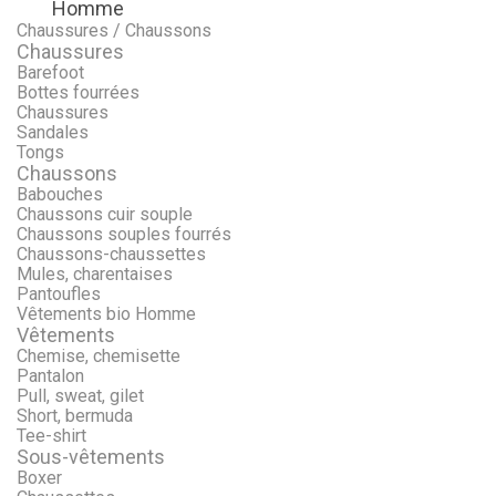
Homme
Menu
Retour
Chaussures / Chaussons
Chaussures
Barefoot
Bottes fourrées
Chaussures
Sandales
Tongs
Chaussons
Babouches
Chaussons cuir souple
Chaussons souples fourrés
Chaussons-chaussettes
Mules, charentaises
Pantoufles
Vêtements bio Homme
Vêtements
Chemise, chemisette
Pantalon
Pull, sweat, gilet
Short, bermuda
Tee-shirt
Sous-vêtements
Boxer