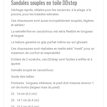
Sandales souples en toile DDstep
Séchage rapide, idéales pour les vacances, à la plage, à la
piscine, pour les balades estivales.
Ces chaussures sont aussi incroyablement souples, légères
et aérées !
La semelle fine en caoutchouc est extra flexible en longueur
et largeur.
La texture garantie un grip parfait même sur sol glissant.
Ces chaussures sont réalisées en textile aéré "mesh" pour un
maximum de confort et respirabilité.
Dotées de 2 scratchs, ces DDstep sont faciles à enfiler et à
ajuster.
Semelle souple en caoutchouc
Guide des tailles :
Pointures : longueur intérieure, le pied doit mesurer environ 1
cm de moins (largeur maxi du pied)
22 : 14 cm (6.3 cm)
23 : 14.7 cm (6.4 cm)
24 : 15.3 cm (6.5 cm)