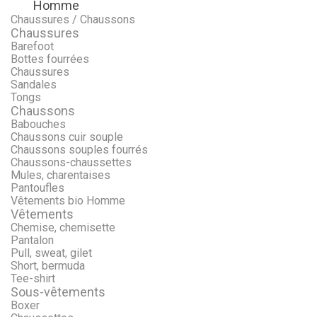
Homme
Menu
Retour
Chaussures / Chaussons
Chaussures
Barefoot
Bottes fourrées
Chaussures
Sandales
Tongs
Chaussons
Babouches
Chaussons cuir souple
Chaussons souples fourrés
Chaussons-chaussettes
Mules, charentaises
Pantoufles
Vêtements bio Homme
Vêtements
Chemise, chemisette
Pantalon
Pull, sweat, gilet
Short, bermuda
Tee-shirt
Sous-vêtements
Boxer