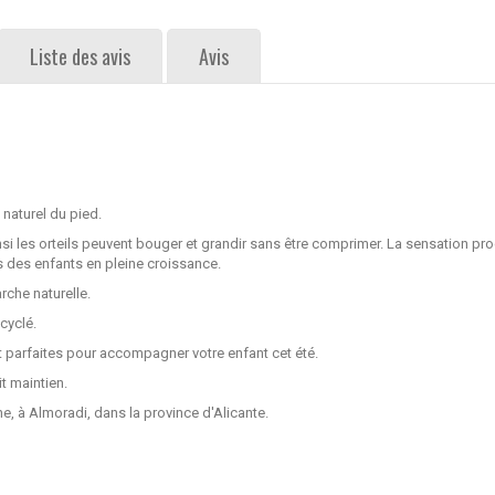
Liste des avis
Avis
aturel du pied.
nsi les orteils peuvent bouger et grandir sans être comprimer. La sensation pr
s des enfants en pleine croissance.
rche naturelle.
cyclé.
ont parfaites pour accompagner votre enfant cet été.
it maintien.
, à Almoradi, dans la province d'Alicante.