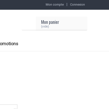
Mon compte
Connexion
Mon panier
(vide)
romotions