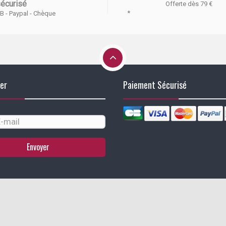
écurisé
Offerte dès 79 €
*
B - Paypal - Chèque
er
Paiement Sécurisé
Envoyer
identialité, en garantissant la conformité avec les réglementations. Personn