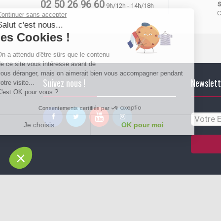
02 50 26 96 60
s
9h/12h - 14h/18h
C
Continuer sans accepter
Salut c'est nous...
les Cookies !
On a attendu d'être sûrs que le contenu
de ce site vous intéresse avant de
vous déranger, mais on aimerait bien vous accompagner pendant
Suivez nous !
Newslett
votre visite...
C'est OK pour vous ?
Consentements certifiés par
Je choisis
OK pour moi
Plateforme de Gestion du Consentement : Personnalisez vos Options
Axeptio consent
Notre plateforme vous permet d'adapter et de gérer vos paramètres de conf