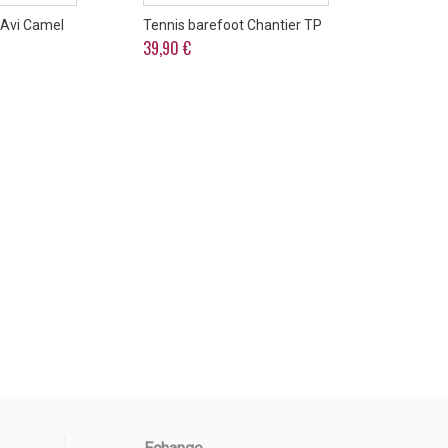
 Avi Camel
Tennis barefoot Chantier TP
Sandales b
39,90 €
57,50 €