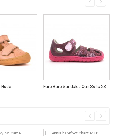
Fare Bare 
s Nude
Fare Bare Sandales Cuir Sofia 23