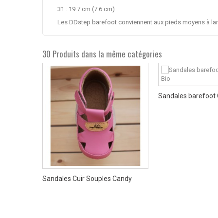
31 : 19.7 cm (7.6 cm)
Les DDstep barefoot conviennent aux pieds moyens à la
30 Produits dans la même catégories
nac
Sandales barefoot C
Sandales Cuir Souples Candy