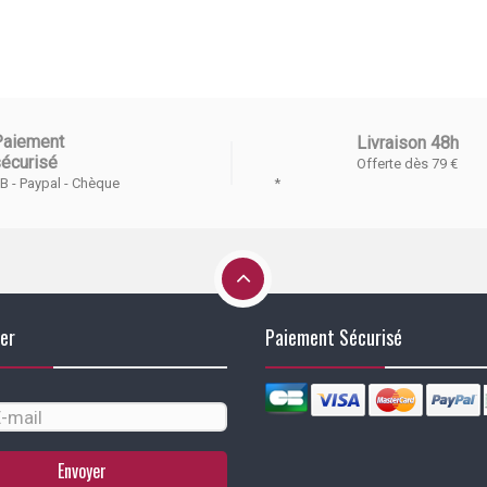
Paiement
Livraison 48h
écurisé
Offerte dès 79 €
*
B - Paypal - Chèque
er
Paiement Sécurisé
Envoyer