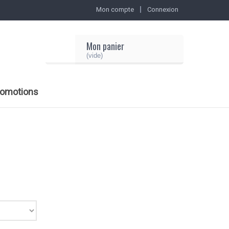
Mon compte
Connexion
Mon panier
(vide)
romotions