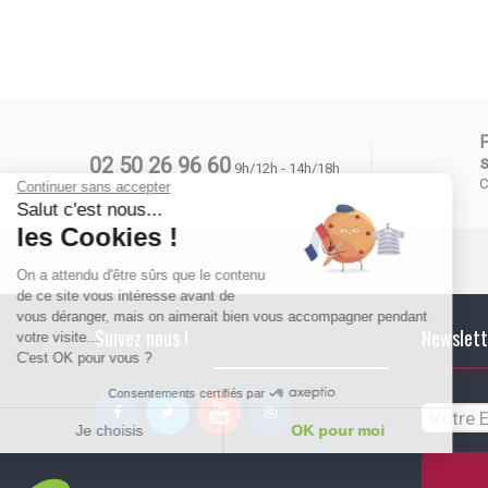
02 50 26 96 60
s
9h/12h - 14h/18h
C
Continuer sans accepter
Salut c'est nous...
les Cookies !
On a attendu d'être sûrs que le contenu
de ce site vous intéresse avant de
vous déranger, mais on aimerait bien vous accompagner pendant
Suivez nous !
Newslett
votre visite...
C'est OK pour vous ?
Consentements certifiés par
Je choisis
OK pour moi
Plateforme de Gestion du Consentement : Personnalisez vos Options
Axeptio consent