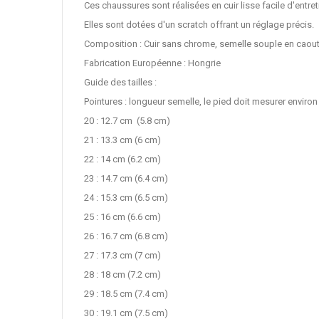
Ces chaussures sont réalisées en cuir lisse facile d'entr
Elles sont dotées d'un scratch offrant un réglage précis.
Composition : Cuir sans chrome, semelle souple en caou
Fabrication Européenne : Hongrie
Guide des tailles :
Pointures : longueur semelle, le pied doit mesurer enviro
20 : 12.7 cm (5.8 cm)
21 : 13.3 cm (6 cm)
22 : 14 cm (6.2 cm)
23 : 14.7 cm (6.4 cm)
24 : 15.3 cm (6.5 cm)
25 : 16 cm (6.6 cm)
26 : 16.7 cm (6.8 cm)
27 : 17.3 cm (7 cm)
28 : 18 cm (7.2 cm)
29 : 18.5 cm (7.4 cm)
30 : 19.1 cm (7.5 cm)