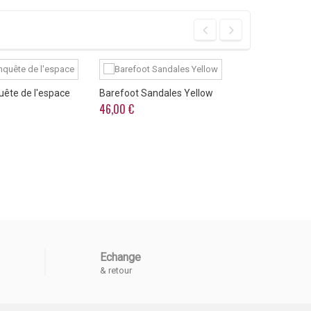
ête de l'espace
Barefoot Sandales Yellow
Sandales f
46,00 €
62,90 €
Echange
& retour