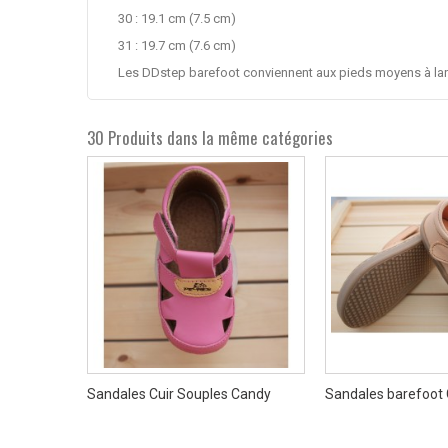
30 : 19.1 cm (7.5 cm)
31 : 19.7 cm (7.6 cm)
Les DDstep barefoot conviennent aux pieds moyens à la
30 Produits dans la même catégories
nac
Sandales Cuir Souples Candy
Sandales barefoot C