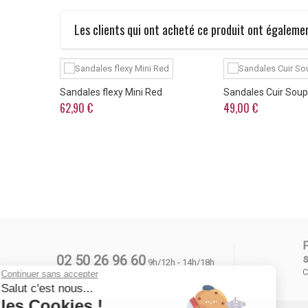
Les clients qui ont acheté ce produit ont égalemen
ow
Sandales flexy Mini Red
Sandales Cuir Soupl
62,90 €
49,00 €
02 50 26 96 60
s
9h/12h - 14h/18h
C
Continuer sans accepter
Salut c'est nous...
les Cookies !