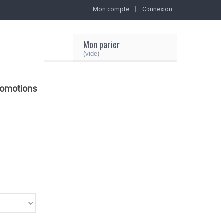
Mon compte
Connexion
Mon panier
(vide)
romotions