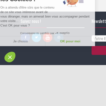
On a attendu d'être sûrs que le contenu
de ce site vous intéresse avant de
vous déranger, mais on aimerait bien vous accompagner pendant
Suivez nous !
Newslett
votre visite...
C'est OK pour vous ?
Consentements certifiés par
Je choisis
OK pour moi
Plateforme de Gestion du Consentement : Personnalisez vos Options
Axeptio consent
Notre plateforme vous permet d'adapter et de gérer vos paramètres de conf