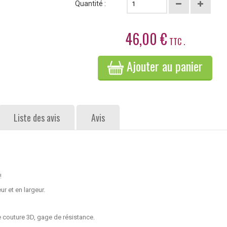
Quantité :
46,00 €
TTC .
Ajouter au panier
Liste des avis
Avis
!
r et en largeur.
e couture 3D, gage de résistance.