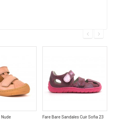
s Nude
Fare Bare Sandales Cuir Sofia 23
Fare Bare 