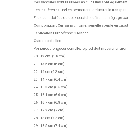
Ces sandales sont réalisées en cuir. Elles sont également
Les matières naturelles permettent de limiter la transpirat
Elles sont dotées de deux scratchs offrant un réglage parf
Composition : Cuir sans chrome, semelle souple en cao
Fabrication Européenne : Hongrie
Guide des tailles :
Pointures : longueur semelle, le pied doit mesurer enviro
20 : 13 cm (5.8 cm)
21 : 13.5 cm (6 cm)
22 : 14 cm (6.2 cm)
23 : 14.7 cm (6.4 cm)
24 : 15.3 cm (6.5 cm)
25 : 16.1 cm (6.6 cm)
26 : 16.7 cm (6.8 cm)
27 : 17.3 cm (7 cm)
28 : 18 cm (7.2 cm)
29 : 18.5 cm (7.4 cm)