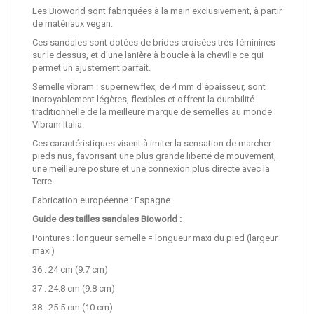
Les Bioworld sont fabriquées à la main exclusivement, à partir
de matériaux vegan.
Ces sandales sont dotées de brides croisées très féminines
sur le dessus, et d'une lanière à boucle à la cheville ce qui
permet un ajustement parfait.
Semelle vibram : supernewflex, de 4 mm d'épaisseur, sont
incroyablement légères, flexibles et offrent la durabilité
traditionnelle de la meilleure marque de semelles au monde
Vibram Italia.
Ces caractéristiques visent à imiter la sensation de marcher
pieds nus, favorisant une plus grande liberté de mouvement,
une meilleure posture et une connexion plus directe avec la
Terre.
Fabrication européenne : Espagne
Guide des tailles sandales Bioworld :
Pointures : longueur semelle = longueur maxi du pied (largeur
maxi)
36 : 24 cm (9.7 cm)
37 : 24.8 cm (9.8 cm)
38 : 25.5 cm (10 cm)