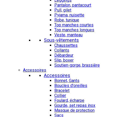
Leggings
Pantalon, pantacourt
Pull, gilet
Pyjama, nuisette
Robe, tunique
Top manches courtes
Top manches longues
Veste, manteau
Sous-vêtements
Chaussettes
Collants
Débardeur
Slip, boxer
Soutien-gorge, brassière
Accessoires
Accessoires
Bonnet, Gants
Boucles d'oreilles
Bracelet
Collier
Foulard, écharpe
Gourde, set repas inox
Masque de protection
Sacs