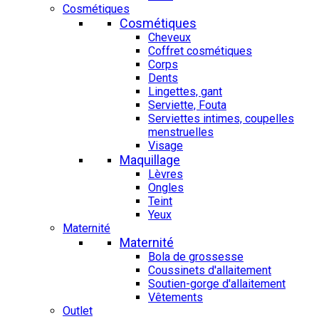
Cosmétiques
Cosmétiques
Cheveux
Coffret cosmétiques
Corps
Dents
Lingettes, gant
Serviette, Fouta
Serviettes intimes, coupelles
menstruelles
Visage
Maquillage
Lèvres
Ongles
Teint
Yeux
Maternité
Maternité
Bola de grossesse
Coussinets d'allaitement
Soutien-gorge d'allaitement
Vêtements
Outlet