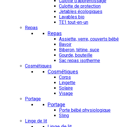
Culotte d'apprentissage
Culotte de protection
Jetables écologiques
Lavables bio
TE1 tout-en-un
Repas
Repas
Assiette, verre, couverts bébé
Bavoir
Biberon, tétine, suce
Gourde, bouteille
Sac repas isotherme
Cosmétiques
Cosmétiques
Corps
Lingette
Solaire
Visage
Portage
Portage
Porte bébé physiologique
Sling
Linge de lit
Linge de lit