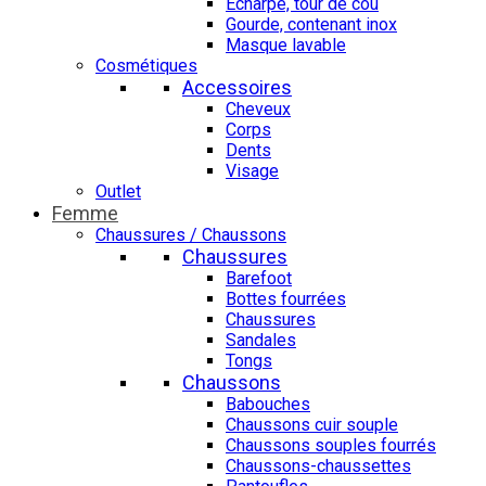
Echarpe, tour de cou
Gourde, contenant inox
Masque lavable
Cosmétiques
Accessoires
Cheveux
Corps
Dents
Visage
Outlet
Femme
Chaussures / Chaussons
Chaussures
Barefoot
Bottes fourrées
Chaussures
Sandales
Tongs
Chaussons
Babouches
Chaussons cuir souple
Chaussons souples fourrés
Chaussons-chaussettes