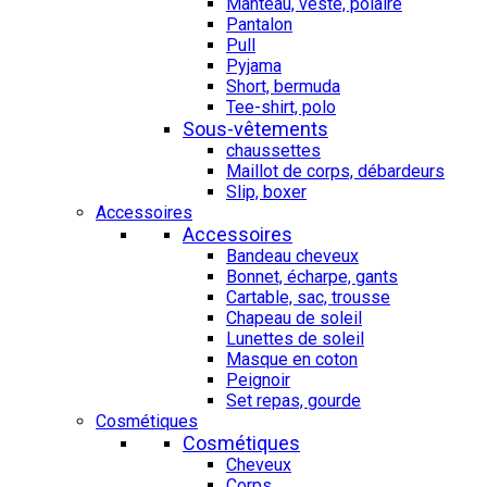
Manteau, veste, polaire
Pantalon
Pull
Pyjama
Short, bermuda
Tee-shirt, polo
Sous-vêtements
chaussettes
Maillot de corps, débardeurs
Slip, boxer
Accessoires
Accessoires
Bandeau cheveux
Bonnet, écharpe, gants
Cartable, sac, trousse
Chapeau de soleil
Lunettes de soleil
Masque en coton
Peignoir
Set repas, gourde
Cosmétiques
Cosmétiques
Cheveux
Corps