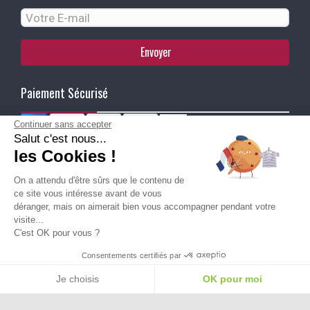
Envoyer
Paiement Sécurisé
Continuer sans accepter
Salut c'est nous...
Ma Livraison
les Cookies !
On a attendu d'être sûrs que le contenu de
ce site vous intéresse avant de vous
déranger, mais on aimerait bien vous accompagner pendant votre
visite...
C'est OK pour vous ?
Besoin d'aide pour choisir une
Consentements certifiés par
taille ou une pointure ?
Je choisis
OK pour moi
Plateforme de Gestion du Consentement : Personnalisez vos Options
Axeptio consent