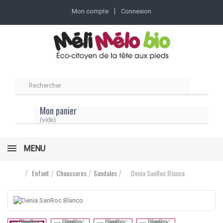
Mon compte
Connexion
Mon panier
(vide)
MENU
Enfant
Chaussures
Sandales
Denia SanRoc Blanco