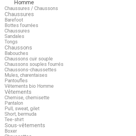
Homme
Menu
Retour
Chaussures / Chaussons
Chaussures
Barefoot
Bottes fourrées
Chaussures
Sandales
Tongs
Chaussons
Babouches
Chaussons cuir souple
Chaussons souples fourrés
Chaussons-chaussettes
Mules, charentaises
Pantoufles
Vêtements bio Homme
Vêtements
Chemise, chemisette
Pantalon
Pull, sweat, gilet
Short, bermuda
Tee-shirt
Sous-vêtements
Boxer