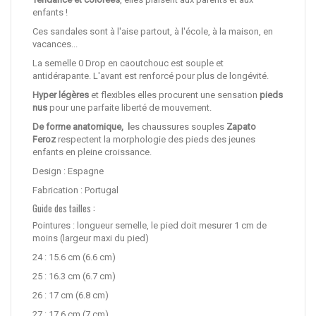
enfants !
Ces sandales sont à l'aise partout, à l'école, à la maison, en
vacances...
La semelle 0 Drop en caoutchouc est souple et
antidérapante. L'avant est renforcé pour plus de longévité.
Hyper légères
et flexibles elles procurent une sensation
pieds
nus
pour une parfaite liberté de mouvement.
De forme anatomique, l
es chaussures souples
Zapato
Feroz
respectent la morphologie des pieds des jeunes
enfants en pleine croissance.
Design : Espagne
Fabrication : Portugal
Guide des tailles :
Pointures : longueur semelle, le pied doit mesurer 1 cm de
moins (largeur maxi du pied)
24 : 15.6 cm (6.6 cm)
25 : 16.3 cm (6.7 cm)
26 : 17 cm (6.8 cm)
27 : 17.6 cm (7 cm)