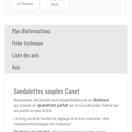
uv Requin
Ans
Plus d'informations
Fiche technique
Liste des avis
Avis
Sandalettes souples Canet
Nouveauté, les brides sont assemblées par un
élastique
qui assure un
ajustement parfait
sur le cou-de-pied, même sur
les pieds moyen à fins.
Le long scratch facilite le réglage et le bon maintien, des
chaussures presque sur mesures !
Tendance et colorées
, elles plaisent aux parents et aux