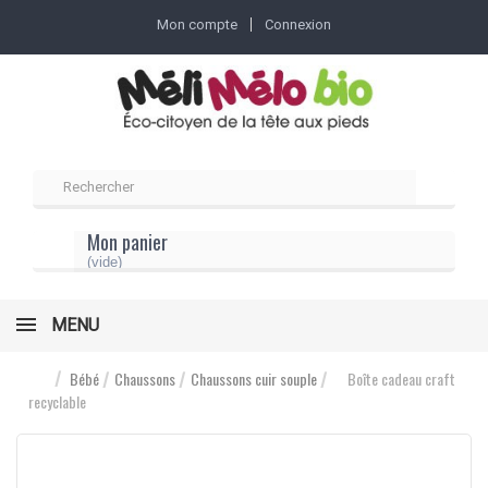
Mon compte
Connexion
Mon panier
(vide)
MENU
Bébé
Chaussons
Chaussons cuir souple
Boîte cadeau craft
recyclable